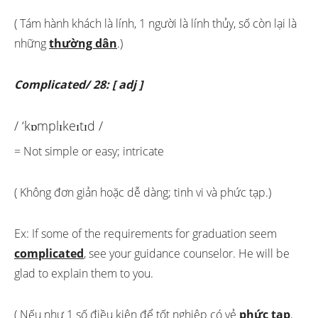
( Tám hành khách là lính, 1 người là lính thủy, số còn lại là
những
thường dân
.)
Complicated/ 28: [ adj ]
/ ‘kɒmplɪkeɪtɪd /
= Not simple or easy; intricate
( Không đơn giản hoặc dễ dàng; tinh vi và phức tạp.)
Ex: If some of the requirements for graduation seem
complicated
, see your guidance counselor. He will be
glad to explain them to you.
( Nếu như 1 số điều kiện để tốt nghiệp có vẻ
phức tạp
,