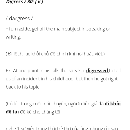
Digress / 30: [ v ]
/ daɪ’gress /
=Turn aside, get off the main subject in speaking or
writing.
( Đi lệch, lạc khỏi chủ đề chính khi nói hoặc viết.)
Ex: At one point in his talk, the speaker
digressed
to tell
us of an incident in his childhood, but then he got right
back to his topic.
(Có lúc trong cuộc nói chuyện, ngừơi diễn giả đã
đi khỏi
đề tài
để kể cho chúng tôi
nghe 1 sự việc trong thời trẻ thơ của ông, nhưng rồi sau