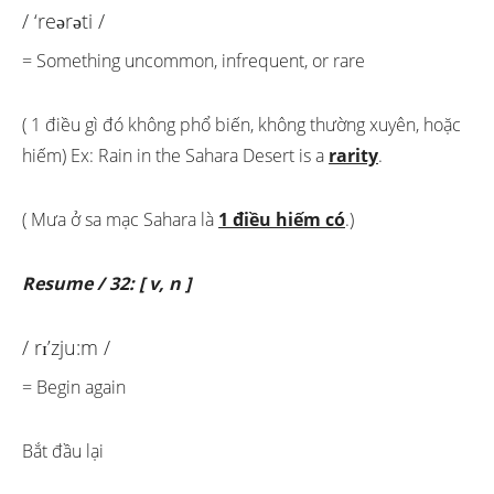
/ ‘reərəti /
= Something uncommon, infrequent, or rare
( 1 điều gì đó không phổ biến, không thường xuyên, hoặc
hiếm) Ex: Rain in the Sahara Desert is a
rarity
.
( Mưa ở sa mạc Sahara là
1 điều hiếm có
.)
Resume / 32: [ v, n ]
/ rɪ’zju:m /
= Begin again
Bắt đầu lại