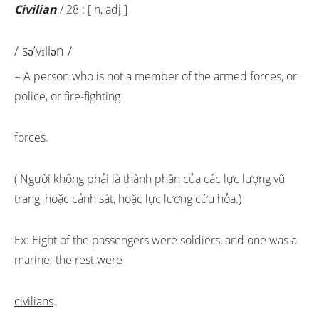
Civilian
/ 28 : [ n, adj ]
/ sə’vɪliən /
= A person who is not a member of the armed forces, or
police, or fire-fighting
forces.
( Người không phải là thành phần của các lực lượng vũ
trang, hoặc cảnh sát, hoặc lực lượng cứu hỏa.)
Ex: Eight of the passengers were soldiers, and one was a
marine; the rest were
civilians
.