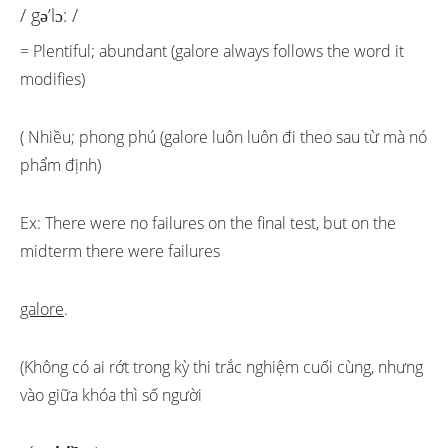
/ gə’lɔ: /
= Plentiful; abundant (galore always follows the word it
modifies)
( Nhiều; phong phú (galore luôn luôn đi theo sau từ mà nó
phẩm định)
Ex: There were no failures on the final test, but on the
midterm there were failures
galore
.
(Không có ai rớt trong kỳ thi trắc nghiệm cuối cùng, nhưng
vào giữa khóa thì số người