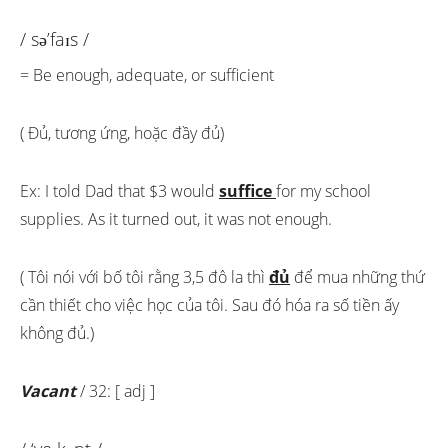
/ sə’faɪs /
= Be enough, adequate, or sufficient
( Đủ, tương ứng, hoặc đầy đủ)
Ex: I told Dad that $3 would
suffice
for my school
supplies. As it turned out, it was not enough.
( Tôi nói với bố tôi rằng 3,5 đô la thì
đủ
để mua những thứ
cần thiết cho việc học của tôi. Sau đó hóa ra số tiền ấy
không đủ.)
Vacant
/ 32: [ adj ]