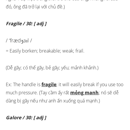
đó, ông đã trở lại với chủ đề.)
Fragile / 30: [ adj ]
/ ‘frædʒaɪl /
= Easily borken; breakable; weak; frail.
(Dễ gãy; có thể gãy, bẻ gãy; yếu; mảnh khảnh.)
Ex: The handle is
fragile
; it will easily break if you use too
much pressure. (Tay cầm ấy rất
mỏng manh
; nó sẽ dễ
dàng bị gãy nếu như anh ấn xuống quá mạnh.)
Galore / 30: [ adj ]