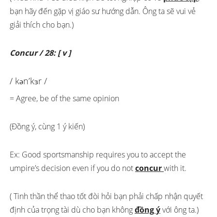
bạn hãy đến gặp vị giáo sư hướng dẫn. Ông ta sẽ vui vẻ
giải thích cho bạn.)
Concur / 28: [ v ]
/ kən’kɜr /
= Agree, be of the same opinion
(Đồng ý, cùng 1 ý kiến)
Ex: Good sportsmanship requires you to accept the
umpire’s decision even if you do not
concur
with it.
( Tinh thần thể thao tốt đòi hỏi bạn phải chấp nhận quyết
định của trọng tài dù cho bạn không
đồng ý
với ông ta.)