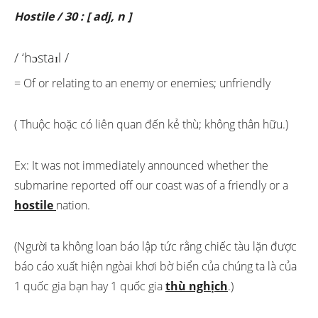
Hostile / 30 : [ adj, n ]
/ ‘hɔstaɪl /
= Of or relating to an enemy or enemies; unfriendly
( Thuộc hoặc có liên quan đến kẻ thù; không thân hữu.)
Ex: It was not immediately announced whether the
submarine reported off our coast was of a friendly or a
hostile
nation.
(Người ta không loan báo lập tức rằng chiếc tàu lặn được
báo cáo xuất hiện ngòai khơi bờ biển của chúng ta là của
1 quốc gia bạn hay 1 quốc gia
thù nghịch
.)