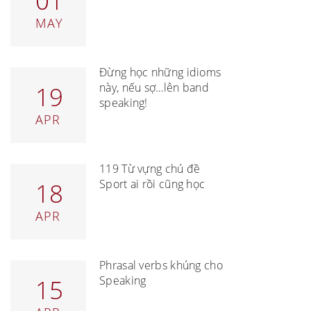
01
MAY
Đừng học những idioms
này, nếu sợ…lên band
19
speaking!
APR
119 Từ vựng chủ đề
Sport ai rồi cũng học
18
APR
Phrasal verbs khủng cho
Speaking
15