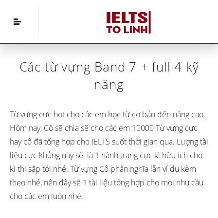
Home
»
IELTS Vocabulary
»
Các từ vựng Band 7 +
full 4 kỹ năng
Các từ vựng Band 7 + full 4 kỹ
năng
Từ vựng cực hot cho các em học từ cơ bản đến nâng cao.
Hôm nay, Cô sẽ chia sẽ cho các em 10000 Từ vựng cực
hay cô đã tổng hợp cho IELTS suốt thời gian qua. Lượng tài
liệu cực khủng này sẽ là 1 hành trang cực kì hữu ích cho
kì thi sắp tới nhé. Từ vựng Cô phân nghĩa lẫn ví dụ kèm
theo nhé, nên đây sẽ 1 tài liệu tổng hợp cho mọi nhu cầu
cho các em luôn nhé.