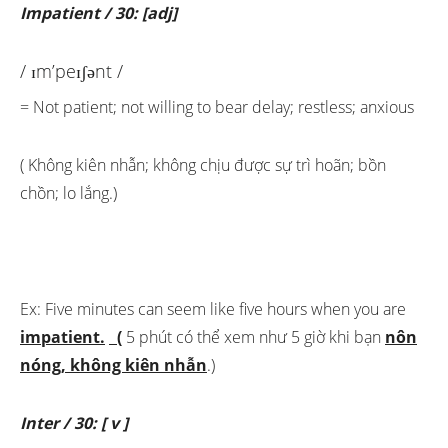
Impatient / 30: [adj]
/ ɪm’peɪʃənt /
= Not patient; not willing to bear delay; restless; anxious
( Không kiên nhẫn; không chịu được sự trì hoãn; bồn
chồn; lo lắng.)
Ex: Five minutes can seem like five hours when you are
impatient.
(
5 phút có thể xem như 5 giờ khi bạn
nôn
nóng, không kiên nhẫn
.)
Inter / 30: [ v ]