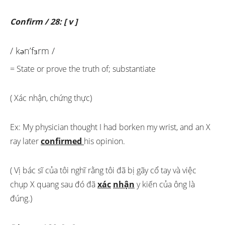
Confirm / 28: [ v ]
/ kən’fɜrm /
= State or prove the truth of; substantiate
( Xác nhận, chứng thực)
Ex: My physician thought I had borken my wrist, and an X
ray later
confirmed
his opinion.
( Vị bác sĩ của tôi nghĩ rằng tôi đã bị gãy cổ tay và việc
chụp X quang sau đó đã
xác
nhận
y kiến của ông là
đúng.)