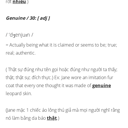
rớt
nhiều
.)
Genuine / 30: [ adj ]
/ ‘dʒenjuɪn /
= Actually being what it is claimed or seems to be; true;
real; authentic.
( Thật sự đúng như tên gọi hoặc đúng như người ta thấy;
thật; thật sự; đích thực.) Ex: Jane wore an imitation fur
coat that every one thought it was made of
genuine
leopard skin.
(Jane mặc 1 chiếc áo lông thú giả mà mọi người nghĩ rằng
nó làm bằng da báo
thật
.)