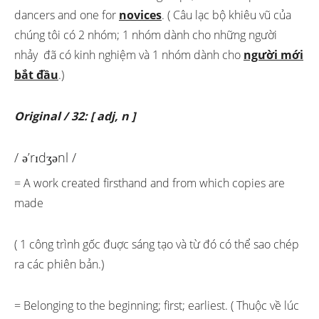
dancers and one for
novices
. ( Câu lạc bộ khiêu vũ của
chúng tôi có 2 nhóm; 1 nhóm dành cho những người
nhảy đã có kinh nghiệm và 1 nhóm dành cho
người mới
bắt đầu
.)
Original / 32: [ adj, n ]
/ ə’rɪdʒənl /
= A work created firsthand and from which copies are
made
( 1 công trình gốc đuợc sáng tạo và từ đó có thể sao chép
ra các phiên bản.)
= Belonging to the beginning; first; earliest. ( Thuộc về lúc