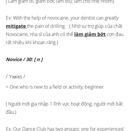
( Làm giảm đi; giảm bớt; làm diụ; làm cho nhẹ nhỏm)
Ex: With the help of novocaine, your dentist can greatly
mitigate
the pain of drilling. ( Nhờ sự trợ giúp của chất
Novocaine, nha sĩ của anh có thể
làm giảm bớt
cơn đau
rất nhiều khi khoan răng.)
Novice / 30: [ n ]
/ ‘nɒvɪs /
= One who is new to a field or activity; beginner
( Người mới gia nhập 1 lĩnh vực hoạt động; người mới bắt
đầu.)
Ex: Our Dance Club has two groups; one for experienced