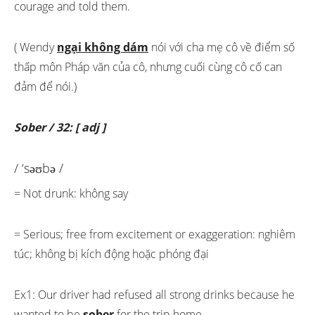
courage and told them.
( Wendy
ngại không dám
nói với cha mẹ cô về điểm số
thấp môn Pháp văn của cô, nhưng cuối cùng cô cố can
đảm để nói.)
Sober / 32: [ adj ]
/ ‘səʊbə /
= Not drunk: không say
= Serious; free from excitement or exaggeration: nghiêm
túc; không bị kích động hoặc phóng đại
Ex1: Our driver had refused all strong drinks because he
wanted to be
sober
for the trip home.