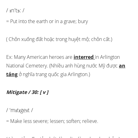
/ ɪn’tɜ: /
= Put into the earth or in a grave; bury
( Chôn xuống đất hoặc trong huyệt mộ; chôn cất.)
Ex: Many American heroes are
interred
in Arlington
National Cemetery. (Nhiều anh hùng nước Mỹ được
an
táng
ở nghĩa trang quốc gia Arlington.)
Mitigate / 30: [ v ]
/ ‘mɪtɪgeɪt /
= Make less severe; lessen; soften; relieve.