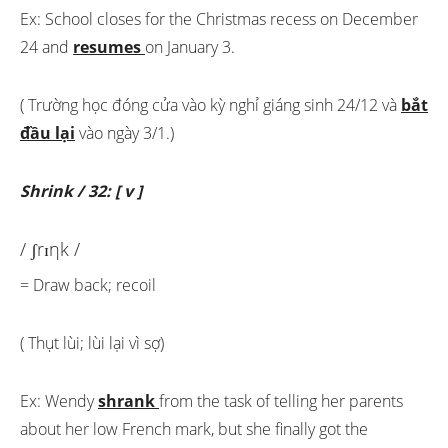
Ex: School closes for the Christmas recess on December
24 and
resumes
on January 3.
( Trường học đóng cửa vào kỳ nghỉ giáng sinh 24/12 và
bắt
đầu lại
vào ngày 3/1.)
Shrink / 32: [ v ]
/ ʃrɪηk /
= Draw back; recoil
( Thụt lùi; lùi lại vì sợ)
Ex: Wendy
shrank
from the task of telling her parents
about her low French mark, but she finally got the