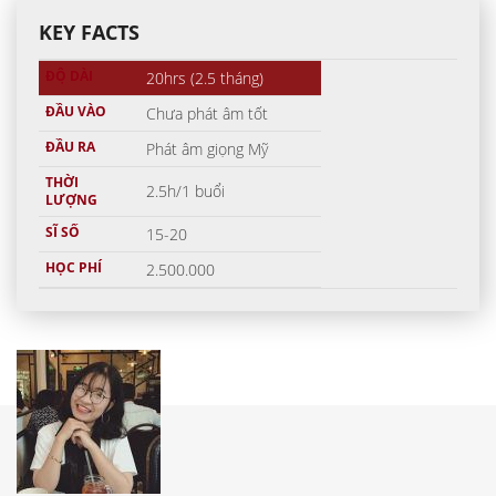
KEY FACTS
ĐỘ DÀI
20hrs (2.5 tháng)
ĐẦU VÀO
Chưa phát âm tốt
ĐẦU RA
Phát âm giọng Mỹ
THỜI
2.5h/1 buổi
LƯỢNG
SĨ SỐ
15-20
HỌC PHÍ
2.500.000