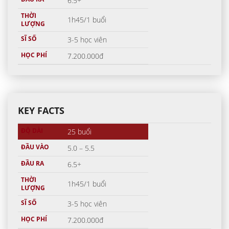
6.5+
THỜI
1h45/1 buổi
LƯỢNG
SĨ SỐ
3-5 học viên
HỌC PHÍ
7.200.000đ
KEY FACTS
ĐỘ DÀI
25 buổi
ĐẦU VÀO
5.0 – 5.5
ĐẦU RA
6.5+
THỜI
1h45/1 buổi
LƯỢNG
SĨ SỐ
3-5 học viên
HỌC PHÍ
7.200.000đ