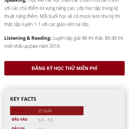
Speaking:
Học viên sẽ học theo các chùm chủ đề chính
với các chủ điểm từ vựng nâng cao. Lớp học tập trung kỹ
thuật nâng điểm. Mỗi buổi học sẽ có mock test như kỳ thi
thật, tập luyện 1-1 với các giáo viên tại lớp.
Listening & Reading:
Luyện tập giải đề thi thật. Bộ đề thi
mới nhất update năm 2018.
ĐĂNG KÝ HỌC THỬ MIỄN PHÍ
KEY FACTS
ĐỘ DÀI
25 buổi
ĐẦU VÀO
5.0 – 5.5
ĐẦU RA