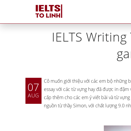
Home
»
IEL
IELTS Writing
ga
Cô muốn giới thiệu với các em bộ những b
07
essay với các từ vựng hay đã được in đậm
AUG
cấp thêm cho các em ý viết bài và từ vựng
nguồn từ thầy Simon, với chất lượng 9.0 n
Tutors tại IELTS Tố Linh
Tại sao IELTS Tố Linh
khác biệt