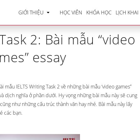
TS Writing
»
IELTS Writing Task 2: Bài mẫu “video 
GIỚI THIỆU
HỌC VIÊN
KHÓA HỌC
LỊCH KHAI
 Task 2: Bài mẫu “video
mes” essay
ài mẫu IELTS Writing Task 2 về những bài mẫu ‘video games”
 và dịch nghĩa ở phần dưới. Hy vọng những bài mẫu này sẽ cung
 cũng như những cấu trúc thành văn hay nhé. Bài mẫu này lấy
hé các bạn.