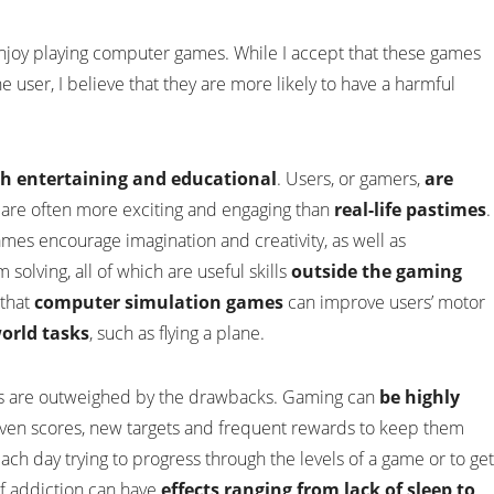
enjoy playing computer games. While I accept that these games
 user, I believe that they are more likely to have a harmful
th entertaining and educational
. Users, or gamers,
are
are often more exciting and engaging than
real-life pastimes
.
mes encourage imagination and creativity, as well as
solving, all of which are useful skills
outside the gaming
 that
computer simulation games
can improve users’ motor
world tasks
, such as flying a plane.
its are outweighed by the drawbacks. Gaming can
be highly
iven scores, new targets and frequent rewards to keep them
h day trying to progress through the levels of a game or to get
 of addiction can have
effects ranging from lack of sleep to