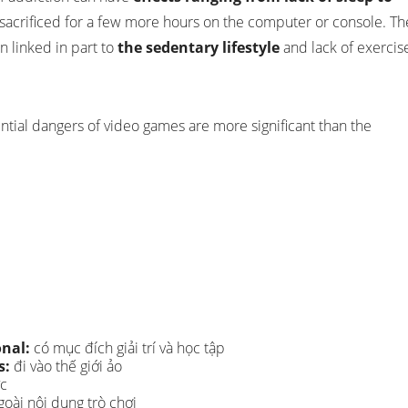
sacrificed for a few more hours on the computer or console. Th
en linked in part to
the sedentary lifestyle
and lack of exercis
ential dangers of video games are more significant than the
onal:
có mục đích giải trí và học tập
s:
đi vào thế giới ảo
ực
oài nội dung trò chơi