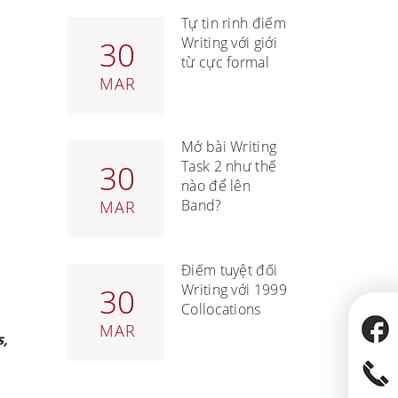
Tự tin rinh điểm
Writing với giới
30
từ cực formal
MAR
Mở bài Writing
Task 2 như thế
30
nào để lên
Band?
MAR
Điểm tuyệt đối
Writing với 1999
30
Collocations
MAR
s,
.