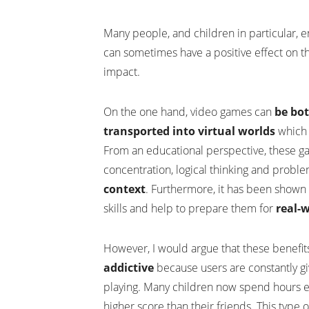
Many people, and children in particular, 
can sometimes have a positive effect on the
impact.
On the one hand, video games can
be bo
transported into virtual worlds
which 
From an educational perspective, these ga
concentration, logical thinking and problem 
context
. Furthermore, it has been shown
skills and help to prepare them for
real-
However, I would argue that these benef
addictive
because users are constantly g
playing. Many children now spend hours eac
higher score than their friends. This type