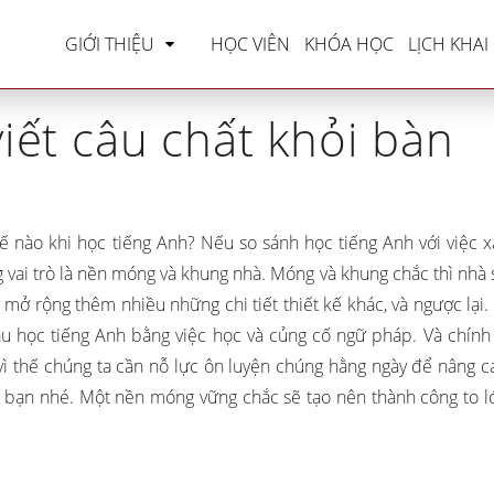
me
»
IELTS Writing
»
24 cấu trúc viết câu chất khỏi
GIỚI THIỆU
HỌC VIÊN
KHÓA HỌC
LỊCH KHAI
viết câu chất khỏi bàn
 nào khi học tiếng Anh? Nếu so sánh học tiếng Anh với việc x
 vai trò là nền móng và khung nhà. Móng và khung chắc thì nhà 
mở rộng thêm nhiều những chi tiết thiết kế khác, và ngược lại. 
u học tiếng Anh bằng việc học và củng cố ngữ pháp. Và chính 
 thế chúng ta cần nỗ lực ôn luyện chúng hằng ngày để nâng c
 bạn nhé. Một nền móng vững chắc sẽ tạo nên thành công to l