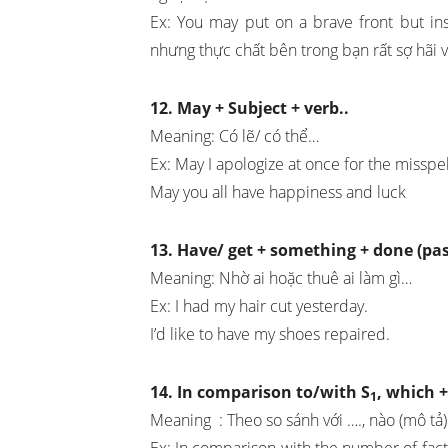
Ex: You may put on a brave front but in
nhưng thực chất bên trong bạn rất sợ hãi v
12. May + Subject + verb..
Meaning: Có lẽ/ có thể…
Ex: May I apologize at once for the misspe
May you all have happiness and luck
13. Have/ get + something + done (past
Meaning: Nhờ ai hoặc thuê ai làm gì…
Ex: I had my hair cut yesterday.
I’d like to have my shoes repaired.
14. In comparison to/with S
, which +
1
Meaning : Theo so sánh với …., nào (mô tả) 
Ex: In comparison with the number of fact