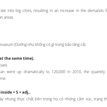
te into big cities, resulting in an increase in the demands f
n areas.
e museum (Dường như không có gì trong bảo tàng cả)
(at the same time).
(sao)
apan went up dramatically to 120,000 in 2010, the quantity 
ime.
inside + S + adj..
này nhưng thực chất bên trong họ có những cảm xúc, trạng th