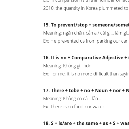
2010, the quantity in Korea plummeted to 
15. To prevent/stop + someone/somet
Meaning: ngăn chặn, cản ai/ cái gì… làm gì.
Ex: He prevented us from parking our car 
16. It is no + Comparative Adjective +
Meaning: Không gì…hơn
Ex: For me, it is no more difficult than sayin
17. There + tobe + no + Noun + nor +
Meaning: Không có cả… lẫn…
Ex: There is no food nor water
18. S + is/are + the same + as + S + w