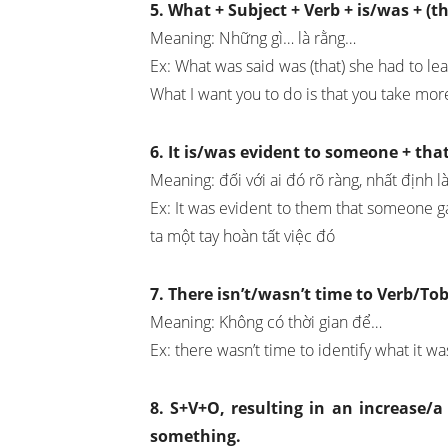
5. What + Subject + Verb + is/was + (t
Meaning: Những gì… là rằng…
Ex: What was said was (that) she had to le
What I want you to do is that you take mor
6. It is/was evident to someone + tha
Meaning: đối với ai đó rõ ràng, nhất định l
Ex: It was evident to them that someone ga
ta một tay hoàn tất việc đó
7. There isn’t/wasn’t time to Verb/Tob
Meaning: Không có thời gian để…
Ex: there wasn’t time to identify what it wa
8. S+V+O, resulting in an increase
something.