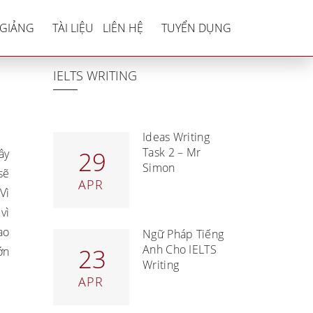
 bàn
 GIẢNG
TÀI LIỆU
LIÊN HỆ
TUYỂN DỤNG
IELTS WRITING
Ideas Writing
Task 2 – Mr
29
ây
Simon
sẽ
APR
Vì
vì
ao
Ngữ Pháp Tiếng
Anh Cho IELTS
23
ớn
Writing
APR