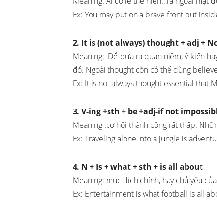
Meaning: Ai có lẽ thể hiện…ra ngoài mặt 
Ex: You may put on a brave front but insid
2. It is (not always) thought + adj + 
Meaning: Để đưa ra quan niệm, ý kiến hay
đó. Ngoài thought còn có thể dùng belie
Ex: It is not always thought essential tha
3. V-ing +sth + be +adj-if not impossib
Meaning :cơ hội thành công rất thấp. Những
Ex: Traveling alone into a jungle is advent
4. N + Is + what + sth + is all about
Meaning: mục đích chính, hay chủ yếu của 
Ex: Entertainment is what football is all abo