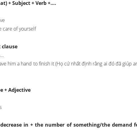
hat) + Subject + Verb +….
ave
e care of yourself
t clause
à…
ve him a hand to finish it (Họ cứ nhất định rằng ai đó đã giúp a
e + Adjective
s
/a decrease in + the number of something/the demand f