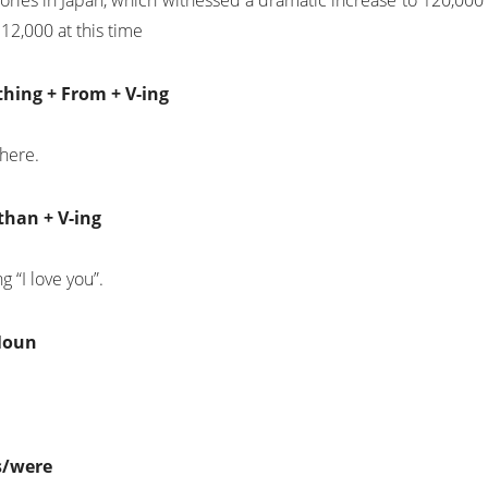
12,000 at this time
hing + From + V-ing
.
here.
 than + V-ing
g “I love you”.
 Noun
as/were