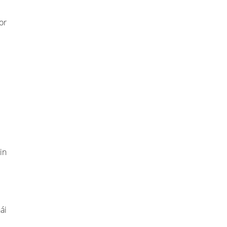
or
in
ái