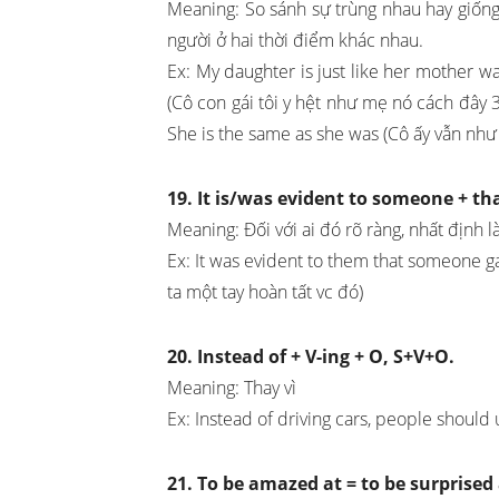
Meaning: So sánh sự trùng nhau hay giống
người ở hai thời điểm khác nhau.
Ex: My daughter is just like her mother 
(Cô con gái tôi y hệt như mẹ nó cách đây 3
She is the same as she was (Cô ấy vẫn như
19. It is/was evident to someone + th
Meaning: Đối với ai đó rõ ràng, nhất định l
Ex: It was evident to them that someone ga
ta một tay hoàn tất vc đó)
20. Instead of + V-ing + O, S+V+O.
Meaning: Thay vì
Ex: Instead of driving cars, people should 
21. To be amazed at = to be surprised 