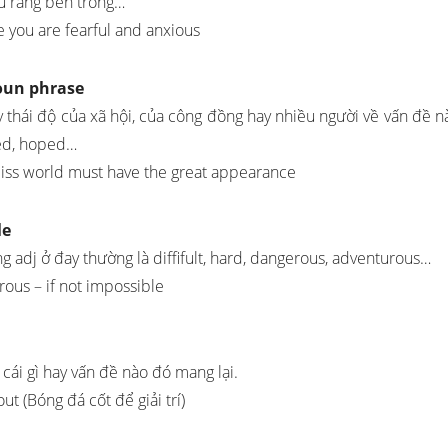
dù rằng bên trong…
e you are fearful and anxious
Noun phrase
 thái độ của xã hội, của công đồng hay nhiều người về vấn đề n
ved, hoped…
t Miss world must have the great appearance
le
 adj ở đay thường là diffifult, hard, dangerous, adventurous…
urous – if not impossible
cái gì hay vấn đề nào đó mang lại.
ut (Bóng đá cốt để giải trí)