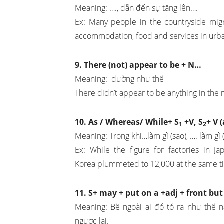
Meaning: …., dẫn đến sự tăng lên….
Ex: Many people in the countryside migra
accommodation, food and services in urba
9. There (not) appear to be + N…
Meaning: dường như thế
There didn’t appear to be anything in th
10. As / Whereas/ While+ S
+V, S
+ V 
1
2
Meaning: Trong khi…làm gì (sao), …. làm gì 
Ex: While the figure for factories in J
Korea plummeted to 12,000 at the same t
11. S+ may + put on a +adj + front but 
Meaning: Bề ngoài ai đó tỏ ra như thế 
ngược lại.