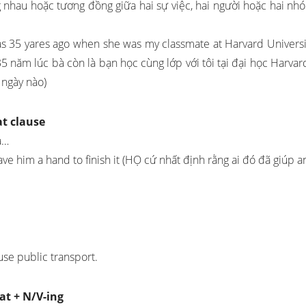
 nhau hoặc tương đồng giữa hai sự việc, hai người hoặc hai nh
was 35 yares ago when she was my classmate at Harvard Universi
5 năm lúc bà còn là bạn học cùng lớp với tôi tại đại học Harvard
 ngày nào)
at clause
à…
ve him a hand to finish it (HỌ cứ nhất định rằng ai đó đã giúp a
use public transport.
at + N/V-ing