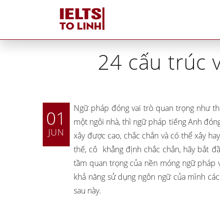
Ho
24 cấu trúc 
Ngữ pháp đóng vai trò quan trọng như thế
01
một ngôi nhà, thì ngữ pháp tiếng Anh đóng
JUN
xây được cao, chắc chắn và có thể xây hay 
thế, cô khẳng định chắc chắn, hãy bắt đầ
tầm quan trọng của nền móng ngữ pháp vì
khả năng sử dụng ngôn ngữ của mình các
sau này.
Tutors tại IELTS Tố Linh
Tại sao IELTS Tố Linh
khác biệt