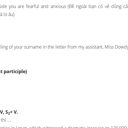
side you are fearful and anxious (Bề ngoài bạn có vẻ dũng c
à lo âu)
lling of your surname in the letter from my assistant, Miss Dowd
 participle)
V, S
+ V.
2
thì ….
ories in Japan, which witnessed a dramatic increase to 120,000 