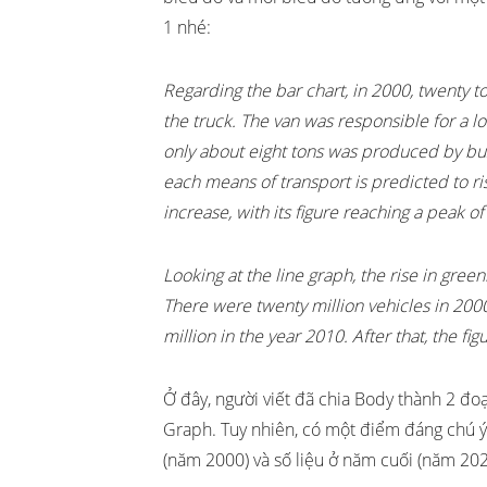
1 nhé:
Regarding the bar chart, in 2000, twenty t
the truck. The van was responsible for a l
only about eight tons was produced by bu
each means of transport is predicted to ris
increase, with its figure reaching a peak of
Looking at the line graph, the rise in gre
There were twenty million vehicles in 200
million in the year 2010. After that, the fi
Ở đây, người viết đã chia Body thành 2 đo
Graph. Tuy nhiên, có một điểm đáng chú ý l
(năm 2000) và số liệu ở năm cuối (năm 2020