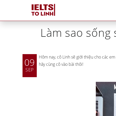
Home
Làm sao sống s
Hôm nay, cô Linh sẽ giới thiệu cho các em
09
hãy cùng cô vào bài thôi!
SEP
Tutors tại IELTS Tố Linh
Tại sao IELTS Tố Linh
khác biệt