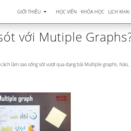
»
IELTS Writing
»
Làm sao sống sót với Mutiple G
GIỚI THIỆU
HỌC VIÊN
KHÓA HỌC
LỊCH KHAI
ót với Mutiple Graphs
 cách làm sao sống sót vượt qua dạng bài Multiple graphs. Nào,