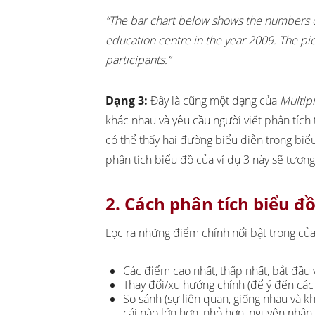
“The bar chart below shows the numbers 
education centre in the year 2009. The pie
participants.”
Dạng 3:
Đây là cũng một dạng của
Multip
khác nhau và yêu cầu người viết phân tích 
có thể thấy hai đường biểu diễn trong biể
phân tích biểu đồ của ví dụ 3 này sẽ tươn
2. Cách phân tích biểu đ
Lọc ra những điểm chính nổi bật trong của
Các điểm cao nhất, thấp nhất, bắt đầu v
Thay đổi/xu hướng chính (để ý đến các
So sánh (sự liên quan, giống nhau và k
cái nào lớn hơn, nhỏ hơn, nguyên nhân,