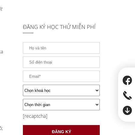
t
ĐĂNG KÝ HỌC THỬ MIỄN PHÍ
ta
[recaptcha]
ồ;