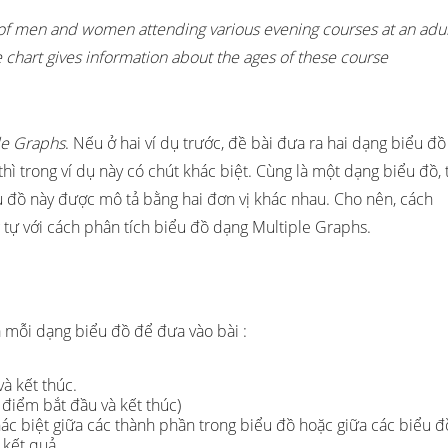
of men and women attending various evening courses at an adul
 chart gives information about the ages of these course
le Graphs
. Nếu ở hai ví dụ trước, đề bài đưa ra hai dạng biểu đồ
thì trong ví dụ này có chút khác biệt. Cùng là một dạng biểu đồ, 
u đồ này được mô tả bằng hai đơn vị khác nhau. Cho nên, cách
g tự với cách phân tích biểu đồ dạng Multiple Graphs.
ồ
 mỗi dạng biểu đồ để đưa vào bài :
à kết thúc.
 điểm bắt đầu và kết thúc)
hác biệt giữa các thành phần trong biểu đồ hoặc giữa các biểu đ
 kết quả