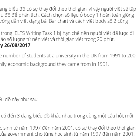
ng biểu đồ có sự thay đổi theo thời gian, vì vậy người viết sẽ tậ
u đồ để phân tích. Cách chọn số liệu ở body 1 hoàn toàn giống
ớng dẫn viết dạng bài Bar chart và cách viết body số 2 cũng
u trong IELTS Writing Task 1 bị hạn chế nên người viết đã lược đi
 số lượng từ nên viết và thời gian viết trong 20 phút.
ày 26/08/2017
e number of students at a university in the UK from 1991 to 200
mily economic background they came from in 1991.
ểu đồ này như sau:
 có đến 3 dạng biểu đồ khác nhau trong cùng một câu hỏi, mỗi
ọc sinh từ năm 1997 đến năm 2001, có sự thay đổi theo thời gian
 của government cho từng học sinh từ năm 1997 đến năm 2001,