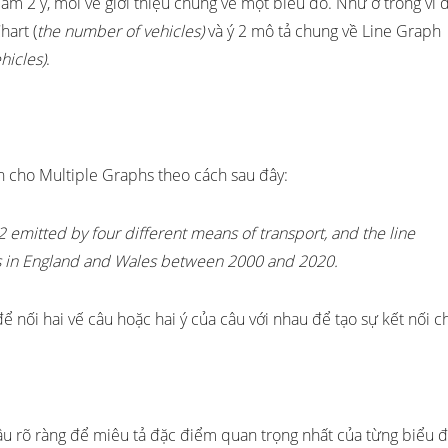
àm 2 ý, mỗi vế giới thiệu chung về một biểu đồ. Như ở trong ví 
hart (
the number of vehicles)
và ý 2 mô tả chung về Line Graph
hicles)
.
n cho Multiple Graphs theo cách sau đây:
2 emitted by four different means of transport, and the line
s in England and Wales between 2000 and 2020.
để nối hai vế câu hoặc hai ý của câu với nhau để tạo sự kết nối c
âu rõ ràng để miêu tả đặc điểm quan trọng nhất của từng biểu đ