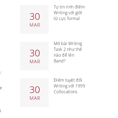
Tự tin rinh điểm
Writing với giới
30
từ cực formal
MAR
Mở bài Writing
Task 2 như thế
30
nào để lên
Band?
MAR
u
:
Điểm tuyệt đối
Writing với 1999
30
ne
Collocations
MAR
.