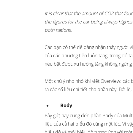
It is clear that the amount of CO2 that fo
the figures for the car being always highest
both nations.
Các bạn có thể dễ dàng nhận thấy người viế
của các phương tiện luôn tăng, trong đó tăn
nêu bật được xu hướng tăng không ngừng l
Một chú ý nho nhỏ khi viết Overview: cá
ra các số liệu chi tiết cho phần này. Bởi l
Body
Bây giờ, hãy cùng đến phần Body của Multi
liệu của cả hai biểu đồ cùng một lúc. Vì vậ
biểu đồ và mỗi biểu đồ tương ứng với mộ