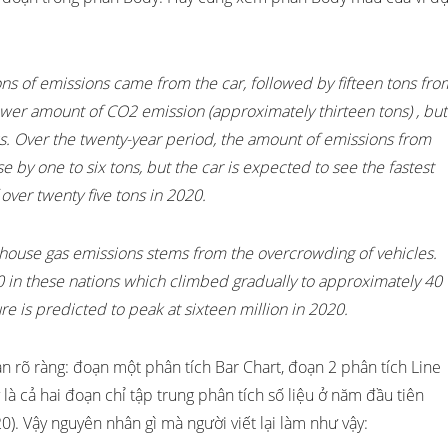
ons of emissions came from the car, followed by fifteen tons fro
ower amount of CO2 emission (approximately thirteen tons) , but
s. Over the twenty-year period, the amount of emissions from
e by one to six tons, but the car is expected to see the fastest
 over twenty five tons in 2020.
enhouse gas emissions stems from the overcrowding of vehicles.
0 in these nations which climbed gradually to approximately 40
gure is predicted to peak at sixteen million in 2020.
ạn rõ ràng: đoạn một phân tích Bar Chart, đoạn 2 phân tích Line
à cả hai đoạn chỉ tập trung phân tích số liệu ở năm đầu tiên
). Vậy nguyên nhân gì mà người viết lại làm như vậy: