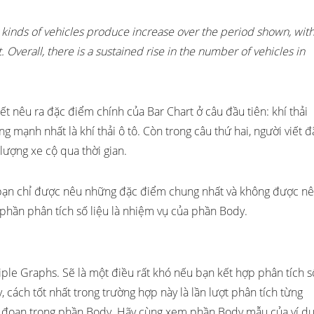
ur kinds of vehicles produce increase over the period shown, wit
. Overall, there is a sustained rise in the number of vehicles in
t nêu ra đặc điểm chính của Bar Chart ở câu đầu tiên: khí thải
g mạnh nhất là khí thải ô tô. Còn trong câu thứ hai, người viết đ
ượng xe cộ qua thời gian.
c bạn chỉ được nêu những đặc điểm chung nhất và không được n
ẽ, phần phân tích số liệu là nhiệm vụ của phần Body.
ple Graphs. Sẽ là một điều rất khó nếu bạn kết hợp phân tích s
y, cách tốt nhất trong trường hợp này là lần lượt phân tích từng
t đoạn trong phần Body. Hãy cùng xem phần Body mẫu của ví d