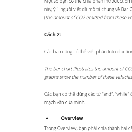
Một số bạn có thể chia phần Introduction l
này, ý 1 người viết đã mô tả chung về Bar C
(
the amount of CO2 emitted from these ve
Cách 2:
Các bạn cũng có thể viết phần Introductio
The bar chart illustrates the amount of CO
graphs show the number of these vehicle
Các bạn có thể dùng các từ “and”, “while” 
mạch văn của mình.
Overview
Trong Overview, bạn phải chia thành hai c