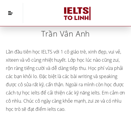
Home
»
Thông tin hữu ích
»
Trần Vân Anh
Trần Vân Anh
Lần đầu tiên học IELTS với 1 cô giáo trè, xinh đẹp, vui vẻ,
xiteen và vô cùng nhiệt huyết. Lớp học lúc nào cũng zui,
rộn ràng tiếng cười và dễ dàng tiếp thu. Học phí vừa phải
các bạn khỏi lo. Đặc biệt là các bài writing và speaking
được cô sửa rất kỹ, cẩn thận. Ngoài ra mình còn học được
cách tự học ielts để cải thiện các kỹ năng ielts. Em cảm ơn
cô nhìu. Chúc cô ngày càng khỏe mạnh, zui ze và có nhìu
học trò sẽ đạt điểm ielts cao.