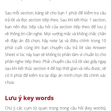
Sau mỗi section, băng sẽ cho bạn 1 phút để kiểm tra câu
trả lời và đọc section tiếp theo. Sau khi kết thúc 1 section,
bạn nên đọc tiếp câu hỏi của section tiếp theo để lưu ý
về thông tin cần nghe. Mọi vướng mắc và không chắc chắn
về đáp án đã chọn, hãy note lại và điều chỉnh trong 10
phút cuối cùng khi bạn chuyển câu trả lời vào Answer
Sheet vì lúc này bạn sẽ không bị phân tâm vì chuẩn bị cho
phần nghe tiếp theo. Phải chuyển câu trả lời vào giấy ngay
sau khi kết thúc section 4 để kịp thời gian và nếu được, sẽ
có ít phút để kiểm tra lại đáp án mình chọn đã chính xác
chưa.
Lưu ý key words
Chú ý các cụm từ quan trọng trong câu hỏi (key words),