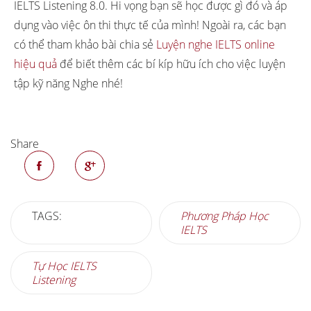
IELTS Listening 8.0. Hi vọng bạn sẽ học được gì đó và áp
dụng vào việc ôn thi thực tế của mình! Ngoài ra, các bạn
có thể tham khảo bài chia sẻ
Luyện nghe IELTS online
hiệu quả
để biết thêm các bí kíp hữu ích cho việc luyện
tập kỹ năng Nghe nhé!
Share
TAGS:
Phương Pháp Học
IELTS
Tự Học IELTS
Listening