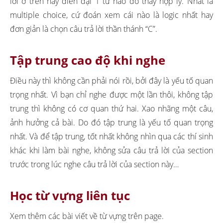
lời ở trên hay điền đại 1 từ nào đó thấy hợp lý. Nhất là
multiple choice, cứ đoán xem cái nào là logic nhất hay
đơn giản là chọn câu trả lời thần thánh “C”.
Tập trung cao độ khi nghe
Điều này thì không cần phải nói rồi, bởi đây là yếu tố quan
trọng nhất. Vì bạn chỉ nghe được một lần thôi, không tập
trung thì không có cơ quan thứ hai. Xao nhãng một câu,
ảnh hưởng cả bài. Do đó tập trung là yếu tố quan trọng
nhất. Và để tập trung, tốt nhất không nhìn qua các thí sinh
khác khi làm bài nghe, không sửa câu trả lời của section
trước trong lúc nghe câu trả lời của section này…
Học từ vựng liên tục
Xem thêm các bài viết về từ vựng trên page.