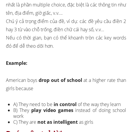
nhất là phần multiple choice, đặc biệt là các thông tin như
tên, địa điểm, giờ giấc, v.v….
Chú ý cả trọng điểm của đề, ví dụ: các đề yêu cầu điền 2
hay 3 từ vào chỗ trống, điền chữ cái hay số, v.v…
Nếu có thời gian, bạn có thể khoanh tròn các key words
đó để dễ theo dõi hơn.
Example:
American boys
drop out of school
at a higher rate than
girls because
A) They need to be
in control
of the way they learn
B) They
play video games
instead of doing school
work
C) They are
not as intelligent
as girls