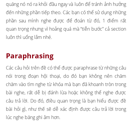
quăng nó nó ra khỏi đầu ngay và luôn để tránh ảnh hưởng
đến những phần tiếp theo. Các bạn có thể sử dụng những
phần sau mình nghe được để đoán từ đó, 1 điểm rất
quan trọng nhưng vì hoảng quá mà “tiễn bước” cả section
luôn thì uổng lắm nhé.
Paraphrasing
Các câu hỏi trên đề có thể được paraphrase từ những câu
nói trong đoạn hội thoại, do đó bạn không nên chăm
chăm vào tìm nghe từ khóa mà bạn đã khoanh tròn trong
bài nghe, rất dễ bị đánh lừa hoặc không thể nghe được
câu trả lời. Do đó, điều quan trọng là bạn hiểu được đề
bài hỏi gì, như thế sẽ dễ xác định được câu trả lời trong
lúc nghe băng ghi âm hơn.