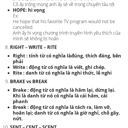
Cô ấy trông mong anh ấy sẽ về trong chuyến tàu tới
HOPE: hi vọng
Ex:
He hope that his favorite TV program would not be
cancelled.
Anh ấy hi vọng chương trình truyền hình yêu thích của
mình sẽ không bị hoãn
RIGHT – WRITE – RITE
Right : tính từ có nghĩa làđúng, thích đáng, bên
phải
Write : động từ có nghĩa là viết, ghi chép.
Rite : danh từ có nghĩa là nghi thức, lễ nghi
BRAKE vs BREAK
Brake : động từ có nghĩa là hãm lại, dừng lại.
Khi là danh từ nó có nghĩa là cái hãm, cái
phanh
Break : động từ có nghĩa là tách ra, làm vỡ,
hoãn lại; danh từ có nghĩa là giờ nghỉ, chỗ gãy,
nứt.
SENT – CENT – SCENT