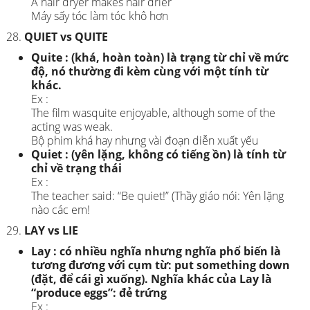
A hair dryer makes hair drier
Máy sấy tóc làm tóc khô hơn
QUIET vs QUITE
Quite : (khá, hoàn toàn) là trạng từ chỉ về mức
độ, nó thường đi kèm cùng với một tính từ
khác.
Ex :
The film wasquite enjoyable, although some of the
acting was weak.
Bộ phim khá hay nhưng vài đoạn diễn xuất yếu
Quiet : (yên lặng, không có tiếng ồn) là tính từ
chỉ về trạng thái
Ex :
The teacher said: “Be quiet!” (Thầy giáo nói: Yên lặng
nào các em!
LAY vs LIE
Lay : có nhiều nghĩa nhưng nghĩa phổ biến là
tương đương với cụm từ: put something down
(đặt, để cái gì xuống). Nghĩa khác của Lay là
“produce eggs”: đẻ trứng
Ex :