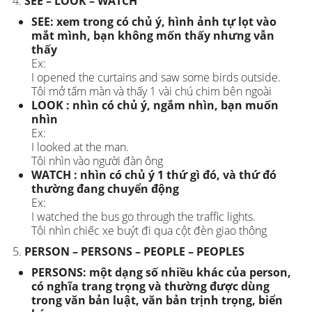
SEE – LOOK – WATCH
SEE: xem trong có chủ ý, hình ảnh tự lọt vào
mắt mình, bạn không mốn thấy nhưng vẫn
thấy
Ex:
I opened the curtains and saw some birds outside.
Tôi mở tấm màn và thấy 1 vài chú chim bên ngoài
LOOK : nhìn có chủ ý, ngắm nhìn, bạn muốn
nhìn
Ex:
I looked at the man.
Tôi nhìn vào người đàn ông
WATCH : nhìn có chủ ý 1 thứ gì đó, và thứ đó
thường đang chuyển động
Ex:
I watched the bus go through the traffic lights.
Tôi nhìn chiếc xe buýt đi qua cột đèn giao thông
PERSON – PERSONS – PEOPLE – PEOPLES
PERSONS: một dạng số nhiều khác của person,
có nghĩa trang trọng và thường được dùng
trong văn bản luật, văn bản trịnh trọng, biển