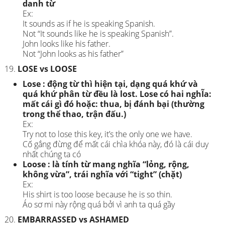
danh từ
Ex:
It sounds as if he is speaking Spanish.
Not “It sounds like he is speaking Spanish”.
John looks like his father.
Not “John looks as his father”
LOSE vs LOOSE
Lose : động từ thì hiện tại, dạng quá khứ và
quá khứ phân từ đều là lost. Lose có hai nghĨa:
mất cái gì đó hoặc: thua, bị đánh bại (thường
trong thể thao, trận đấu.)
Ex:
Try not to lose this key, it’s the only one we have.
Cố gắng đừng để mất cái chìa khóa này, đó là cái duy
nhất chúng ta có
Loose : là tính từ mang nghĩa “lỏng, rộng,
không vừa”, trái nghĩa với “tight” (chặt)
Ex:
His shirt is too loose because he is so thin.
Áo sơ mi này rộng quá bởi vì anh ta quá gầy
EMBARRASSED vs ASHAMED