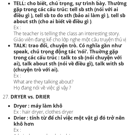
TELL: cho biết, chú trọng, sự trình bày. Thường
gặp trong các cấu trúc: tell sb sth (nói với ai
điều gì ), tell sb to do sth (bảo ai làm gì ), tell sb
about sth (cho ai biết về điều gì )
.
Ex :
The teacher is telling the class an interesting story.
Giáo viên đang kể cho lớp nghe một câu truyện thú vị
TALK: trao đổi, chuyện trò. Có nghĩa gần như
speak, chú trọng động tác ‘nói’. Thuờng gặp
trong các cấu trúc : talk to sb (nói chuyện với
ai), talk about sth (nói về điều gì), talk with sb
(chuyện trò với ai).
Ex :
What are they talking about?
Họ đang nói về việc gì vậy ?
DRYER vs. DRIER
Dryer : máy làm khô
Ex : hair dryer, clothes dryer
Drier : tính từ để chỉ việc một vật gì đó trở nên
khô hơn
Ex :