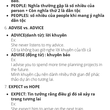
báo.
PEOPLE: Nghĩa thường gặp là số nhiều của
person + Còn nghĩa thứ 2 là dân tộc
PEOPLES: số nhiều của people khi mang ý nghĩa
dân tộc
ADVISE vs. ADVICE
ADVICE(danh từ): lời khuyên
Ex:
She never listens to my advice.
Cô ta không bao giờ nghe lời khuyên của tôi cả
ADVISE (động từ) : khuyên bảo
Ex:
I advise you to spend more time planning projects in
the future.
Mình khuyên cậu nên dành nhiều thời gian để phác
thảo dự án cho tương lai.
EXPECT vs HOPE
EXPECT: Tin tưởng rằng điều gì đó sẽ xảy ra
trong tương lai
Ex:
She expect him to arrive on the next train