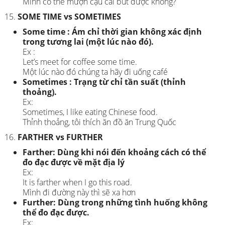
Mình có thể mượn cậu cái bút được không?
SOME TIME vs SOMETIMES
Some time : Ám chỉ thời gian không xác định
trong tương lai (một lúc nào đó).
Ex :
Let’s meet for coffee some time.
Một lúc nào đó chúng ta hãy đi uống café
Sometimes : Trạng từ chỉ tần suất (thỉnh
thoảng).
Ex:
Sometimes, I like eating Chinese food.
Thỉnh thoảng, tôi thích ăn đồ ăn Trung Quốc
FARTHER vs FURTHER
Farther: Dùng khi nói đến khoảng cách có thể
đo đạc được về mặt địa lý
Ex:
It is farther when I go this road.
Mình đi đường này thì sẽ xa hơn
Further: Dùng trong những tình huống không
thể đo đạc được.
Ex: