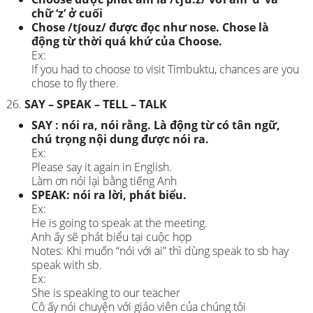
chữ ‘z’ ở cuối
Chose /tʃouz/ được đọc như nose. Chose là
động từ thời quá khứ của Choose.
Ex:
If you had to choose to visit Timbuktu, chances are you
chose to fly there.
SAY – SPEAK – TELL – TALK
SAY : nói ra, nói rằng. Là động từ có tân ngữ,
chú trọng nội dung được nói ra.
Ex:
Please say it again in English.
Làm ơn nói lại bằng tiếng Anh
SPEAK: nói ra lời, phát biểu.
Ex:
He is going to speak at the meeting.
Anh ấy sẽ phát biểu tại cuộc họp
Notes: Khi muốn “nói với ai” thì dùng speak to sb hay
speak with sb.
Ex:
She is speaking to our teacher
Cô ấy nói chuyện với giáo viên của chúng tôi