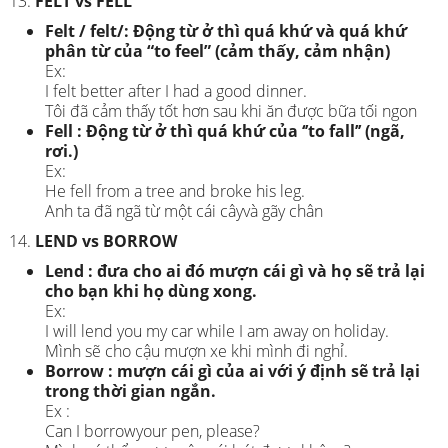
FELT vs FELL
Felt / felt/: Động từ ở thì quá khứ và quá khứ
phân từ của “to feel” (cảm thấy, cảm nhận)
Ex:
I felt better after I had a good dinner.
Tôi đã cảm thấy tốt hơn sau khi ăn được bữa tối ngon
Fell : Động từ ở thì quá khứ của ‘’to fall’’ (ngã,
rơi.)
Ex:
He fell from a tree and broke his leg.
Anh ta đã ngã từ một cái câyvà gãy chân
LEND vs BORROW
Lend : đưa cho ai đó mượn cái gì và họ sẽ trả lại
cho bạn khi họ dùng xong.
Ex:
I will lend you my car while I am away on holiday.
Mình sẽ cho cậu mượn xe khi mình đi nghỉ.
Borrow : mượn cái gì của ai với ý định sẽ trả lại
trong thời gian ngắn.
Ex :
Can I borrowyour pen, please?