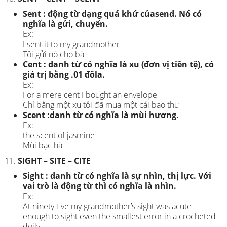
Sent : động từ dạng quá khứ củasend. Nó có
nghĩa là gửi, chuyển.
Ex:
I sent it to my grandmother
Tôi gửi nó cho bà
Cent : danh từ có nghĩa là xu (đơn vị tiền tệ), có
giá trị bằng .01 đôla.
Ex:
For a mere cent I bought an envelope
Chỉ bằng một xu tôi đã mua một cái bao thư
Scent :danh từ có nghĩa là mùi hương.
Ex:
the scent of jasmine
Mùi bạc hà
SIGHT – SITE – CITE
Sight : danh từ có nghĩa là sự nhìn, thị lực. Với
vai trò là động từ thì có nghĩa là nhìn.
Ex:
At ninety-five my grandmother’s sight was acute
enough to sight even the smallest error in a crocheted
doily.