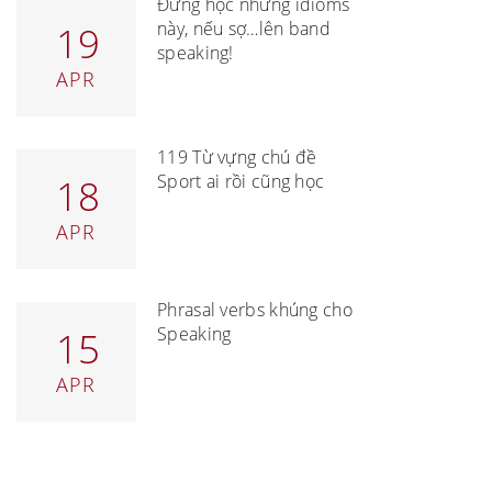
Đừng học những idioms
này, nếu sợ…lên band
19
speaking!
APR
119 Từ vựng chủ đề
Sport ai rồi cũng học
18
APR
Phrasal verbs khủng cho
Speaking
15
APR