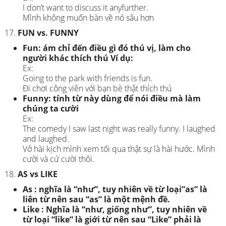
I don’t want to discuss it anyfurther.
Mình không muốn bàn về nó sâu hơn
FUN vs. FUNNY
Fun: ám chỉ đến điều gì đó thú vị, làm cho
người khác thích thú Ví dụ:
Ex:
Going to the park with friends is fun.
Đi chơi công viên với bạn bè thật thích thú
Funny: tính từ này dùng để nói điều mà làm
chúng ta cười
Ex:
The comedy I saw last night was really funny. I laughed
and laughed.
Vở hài kịch mình xem tối qua thật sự là hài hước. Mình
cười và cứ cười thôi.
AS vs LIKE
As : nghĩa là “như”, tuy nhiên về từ loại”as” là
liên từ nên sau “as” là một mệnh đề.
Like : Nghĩa là “như, giống như”, tuy nhiên về
từ loại “like” là giới từ nên sau “Like” phải là