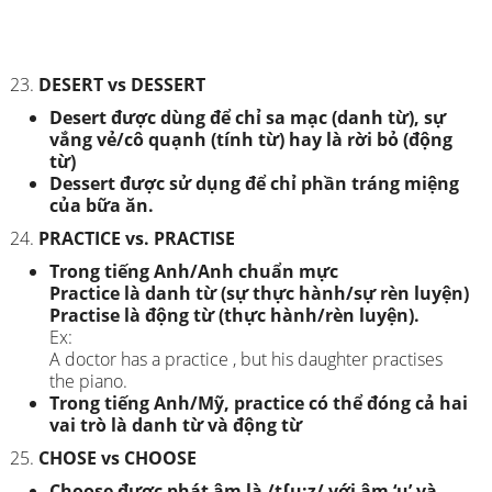
DESERT vs DESSERT
Desert được dùng để chỉ sa mạc (danh từ), sự
vắng vẻ/cô quạnh (tính từ) hay là rời bỏ (động
từ)
Dessert được sử dụng để chỉ phần tráng miệng
của bữa ăn.
PRACTICE vs. PRACTISE
Trong tiếng Anh/Anh chuẩn mực
Practice là danh từ (sự thực hành/sự rèn luyện)
Practise là động từ (thực hành/rèn luyện).
Ex:
A doctor has a practice , but his daughter practises
the piano.
Trong tiếng Anh/Mỹ, practice có thể đóng cả hai
vai trò là danh từ và động từ
CHOSE vs CHOOSE
Choose được phát âm là /t∫u:z/ với âm ‘u’ và