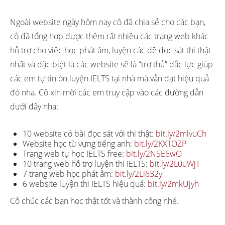
Ngoài website ngày hôm nay cô đã chia sẻ cho các bạn,
cô đã tổng hợp được thêm rất nhiều các trang web khác
hỗ trợ cho việc học phát âm, luyện các đề đọc sát thi thật
nhất và đặc biệt là các website sẽ là “trợ thủ” đắc lực giúp
các em tự tin ôn luyện IELTS tại nhà mà vẫn đạt hiệu quả
đó nha. Cô xin mời các em truy cập vào các đường dẫn
dưới đây nha:
10 website có bài đọc sát với thi thật:
bit.ly/2mlvuCh
Website học từ vựng tiếng anh:
bit.ly/2KXTOZP
Trang web tự học IELTS free:
bit.ly/2NSE6wO
10 trang web hỗ trợ luyện thi IELTS:
bit.ly/2L0uWjT
7 trang web học phát âm:
bit.ly/2Li632y
6 website luyện thi IELTS hiệu quả:
bit.ly/2mkUjyh
Cô chúc các bạn học thật tốt và thành công nhé.