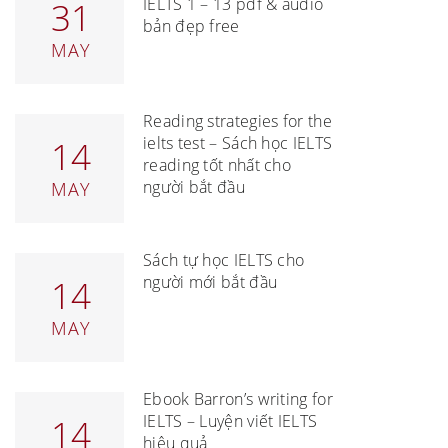
IELTS 1 – 13 pdf & audio
31
bản đẹp free
MAY
Reading strategies for the
ielts test – Sách học IELTS
14
reading tốt nhất cho
người bắt đầu
MAY
Sách tự học IELTS cho
người mới bắt đầu
14
MAY
Ebook Barron’s writing for
IELTS – Luyện viết IELTS
14
hiệu quả