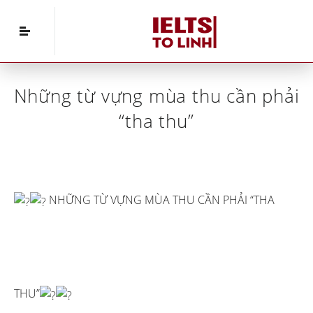
Home
»
IELTS Vocabulary
»
Những từ vựng mùa
thu cần phải “tha thu”
Những từ vựng mùa thu cần phải
“tha thu”
NHỮNG TỪ VỰNG MÙA THU CẦN PHẢI “THA
THU”