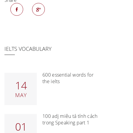
Share
IELTS VOCABULARY
600 essential words for
the ielts
14
MAY
100 adj miêu tả tính cách
trong Speaking part 1
01