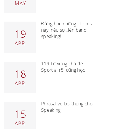
MAY
Đừng học những idioms
này, nếu sợ…lên band
19
speaking!
APR
119 Từ vựng chủ đề
Sport ai rồi cũng học
18
APR
Phrasal verbs khủng cho
Speaking
15
APR