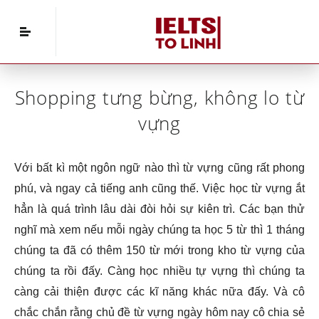
Home
»
IELTS Vocabulary
»
Shopping tưng bừng,
không lo từ vựng
Shopping tưng bừng, không lo từ
vựng
Với bất kì một ngôn ngữ nào thì từ vựng cũng rất phong
phú, và ngay cả tiếng anh cũng thế. Việc học từ vựng ắt
hẳn là quá trình lâu dài đòi hỏi sự kiên trì. Các bạn thử
nghĩ mà xem nếu mỗi ngày chúng ta học 5 từ thì 1 tháng
chúng ta đã có thêm 150 từ mới trong kho từ vựng của
chúng ta rồi đấy. Càng học nhiều tự vựng thì chúng ta
càng cải thiện được các kĩ năng khác nữa đấy. Và cô
chắc chắn rằng chủ đề từ vựng ngày hôm nay cô chia sẻ