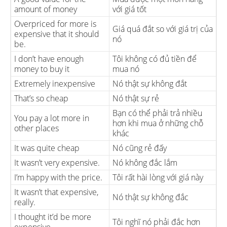
amount of money
với giá tốt
Overpriced for more is
Giá quá đắt so với giá trị của
expensive that it should
nó
be.
I don’t have enough
Tôi không có đủ tiền để
money to buy it
mua nó
Extremely inexpensive
Nó thật sự không đắt
That’s so cheap
Nó thật sự rẻ
Bạn có thể phải trả nhiều
You pay a lot more in
hơn khi mua ở những chỗ
other places
khác
It was quite cheap
Nó cũng rẻ đấy
It wasn’t very expensive.
Nó không đắc lắm
I’m happy with the price.
Tôi rất hài lòng với giá này
It wasn’t that expensive,
Nó thật sự không đắc
really.
I thought it’d be more
Tôi nghĩ nó phải đắc hơn