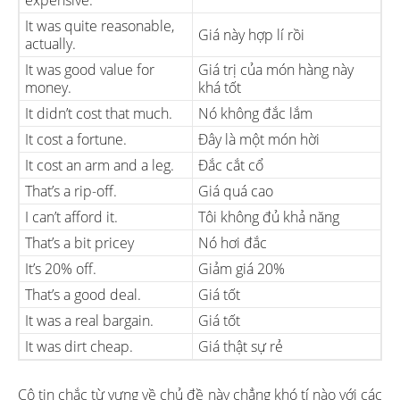
expensive.
It was quite reasonable,
Giá này hợp lí rồi
actually.
It was good value for
Giá trị của món hàng này
money.
khá tốt
It didn’t cost that much.
Nó không đắc lắm
It cost a fortune.
Đây là một món hời
It cost an arm and a leg.
Đắc cắt cổ
That’s a rip-off.
Giá quá cao
I can’t afford it.
Tôi không đủ khả năng
That’s a bit pricey
Nó hơi đắc
It’s 20% off.
Giảm giá 20%
That’s a good deal.
Giá tốt
It was a real bargain.
Giá tốt
It was dirt cheap.
Giá thật sự rẻ
Cô tin chắc từ vựng về chủ đề này chẳng khó tí nào với các