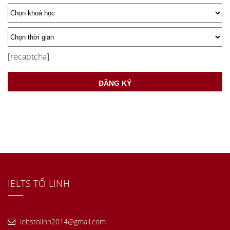
[recaptcha]
IELTS TỐ LINH
ieltstolinh2014@gmail.com