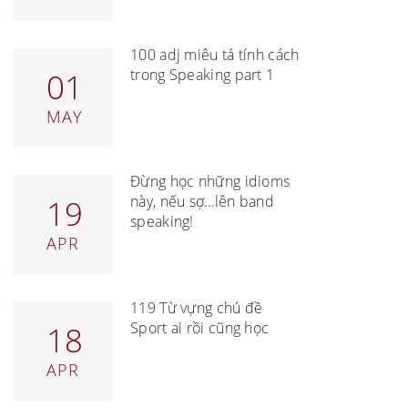
100 adj miêu tả tính cách
trong Speaking part 1
01
MAY
Đừng học những idioms
này, nếu sợ…lên band
19
speaking!
APR
119 Từ vựng chủ đề
Sport ai rồi cũng học
18
APR