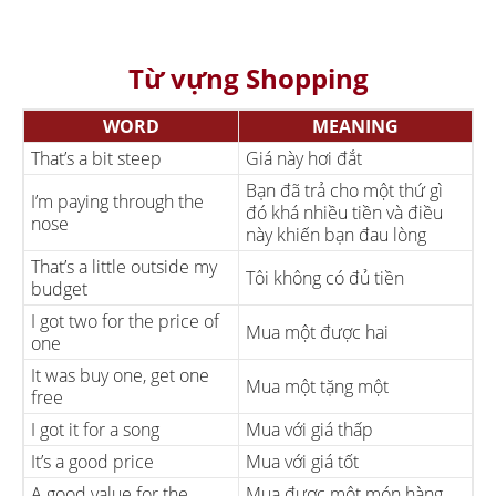
Từ vựng Shopping
WORD
MEANING
That’s a bit steep
Giá này hơi đắt
Bạn đã trả cho một thứ gì
I’m paying through the
đó khá nhiều tiền và điều
nose
này khiến bạn đau lòng
That’s a little outside my
Tôi không có đủ tiền
budget
I got two for the price of
Mua một được hai
one
It was buy one, get one
Mua một tặng một
free
I got it for a song
Mua với giá thấp
It’s a good price
Mua với giá tốt
A good value for the
Mua được một món hàng