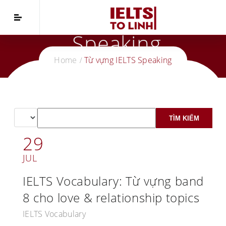
Từ Vựng IELTS
Speaking
Home
Từ vựng IELTS Speaking
29
JUL
IELTS Vocabulary: Từ vựng band
8 cho love & relationship topics
IELTS Vocabulary