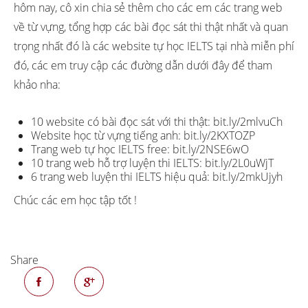
hôm nay, cô xin chia sẻ thêm cho các em các trang web
về từ vựng, tổng hợp các bài đọc sát thi thật nhất và quan
trọng nhất đó là các website tự học IELTS tại nhà miễn phí
đó, các em truy cập các đường dẫn dưới đây để tham
khảo nha:
10 website có bài đọc sát với thi thật: bit.ly/2mlvuCh
Website học từ vựng tiếng anh: bit.ly/2KXTOZP
Trang web tự học IELTS free: bit.ly/2NSE6wO
10 trang web hỗ trợ luyện thi IELTS: bit.ly/2L0uWjT
6 trang web luyện thi IELTS hiệu quả: bit.ly/2mkUjyh
Chúc các em học tập tốt !
Share