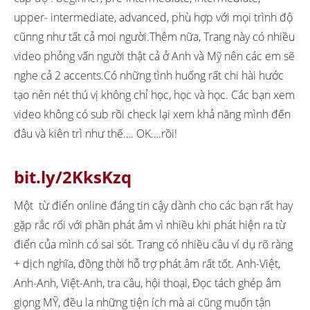
upper- intermediate, advanced, phù hợp với mọi trình độ
cũnng như tất cả moi người.Thêm nữa, Trang này có nhiều
video phỏng vấn người thật cả ở Anh và Mỹ nên các em sẽ
nghe cả 2 accents.Có những tình huống rất chi hài hước
tạo nên nét thú vị không chỉ học, học và học. Các bạn xem
video không có sub rồi check lại xem khả năng mình đến
đâu và kiên trì như thế…. OK….rồi!
bit.ly/2KksKzq
Một từ điển online đáng tin cậy dành cho các bạn rất hay
gặp rắc rối với phần phát âm vì nhiều khi phát hiện ra từ
điển của mình có sai sót. Trang có nhiều câu ví dụ rõ ràng
+ dịch nghĩa, đồng thời hỗ trợ phát âm rất tốt. Anh-Việt,
Anh-Anh, Việt-Anh, tra câu, hội thoại, Đọc tách ghép âm
giọng MỸ, đều la những tiện ích mà ai cũng muốn tận