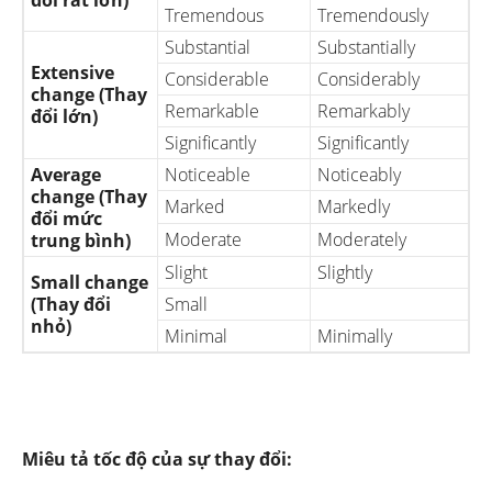
đổi rất lớn)
Tremendous
Tremendously
Substantial
Substantially
Extensive
Considerable
Considerably
change (Thay
Remarkable
Remarkably
đổi lớn)
Significantly
Significantly
Average
Noticeable
Noticeably
change (Thay
Marked
Markedly
đổi mức
Moderate
Moderately
trung bình)
Slight
Slightly
Small change
(Thay đổi
Small
nhỏ)
Minimal
Minimally
Miêu tả tốc độ của sự thay đổi: