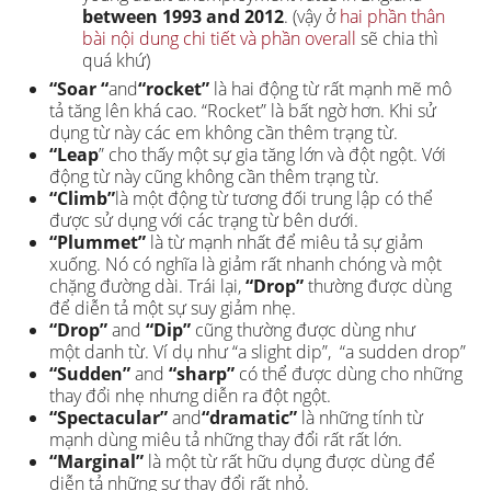
between 1993 and 2012
. (vậy ở
hai phần thân
bài nội dung chi tiết và phần overall
sẽ chia thì
quá khứ)
“Soar “
and
“rocket”
là hai động từ rất mạnh mẽ mô
tả tăng lên khá cao. “Rocket” là bất ngờ hơn. Khi sử
dụng từ này các em không cần thêm trạng từ.
“Leap
” cho thấy một sự gia tăng lớn và đột ngột. Với
động từ này cũng không cần thêm trạng từ.
“Climb”
là một động từ tương đối trung lập có thể
được sử dụng với các trạng từ bên dưới.
“Plummet”
là từ mạnh nhất để miêu tả sự giảm
xuống. Nó có nghĩa là giảm rất nhanh chóng và một
chặng đường dài. Trái lại,
“Drop”
thường được dùng
để diễn tả một sự suy giảm nhẹ.
“Drop”
and
“Dip”
cũng thường được dùng như
một danh từ. Ví dụ như “a slight dip”, “a sudden drop”
“Sudden”
and
“sharp”
có thể được dùng cho những
thay đổi nhẹ nhưng diễn ra đột ngột.
“Spectacular”
and
“dramatic”
là những tính từ
mạnh dùng miêu tả những thay đổi rất rất lớn.
“Marginal”
là một từ rất hữu dụng được dùng để
diễn tả những sự thay đổi rất nhỏ.