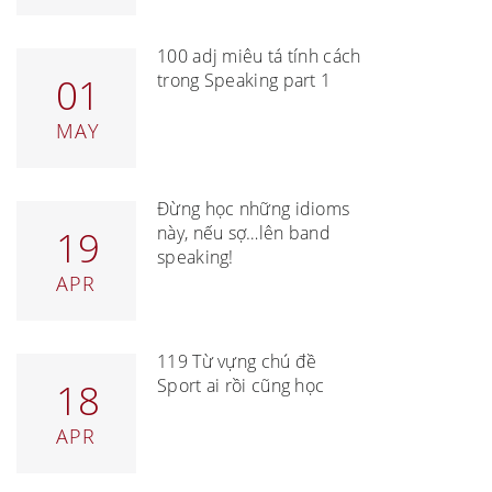
100 adj miêu tả tính cách
trong Speaking part 1
01
MAY
Đừng học những idioms
này, nếu sợ…lên band
19
speaking!
APR
119 Từ vựng chủ đề
Sport ai rồi cũng học
18
APR