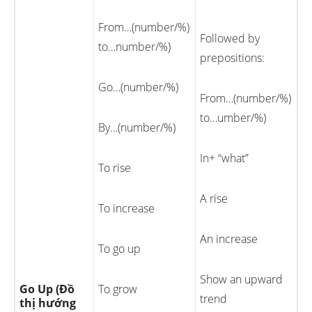
From…(number/%)
Followed by
to…number/%)
prepositions:
Go…(number/%)
From…(number/%)
to…umber/%)
By…(number/%)
In+ “what”
To rise
A rise
To increase
An increase
To go up
Show an upward
Go Up (Đồ
To grow
trend
thị hướng