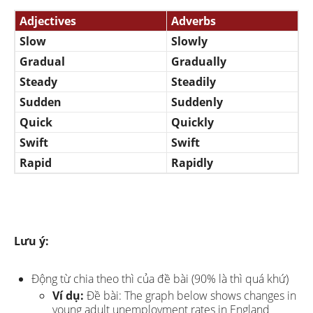
Adjectives
Adverbs
Slow
Slowly
Gradual
Gradually
Steady
Steadily
Sudden
Suddenly
Quick
Quickly
Swift
Swift
Rapid
Rapidly
Lưu ý:
Động từ chia theo thì của đề bài (90% là thì quá khứ)
Ví dụ:
Đề bài: The graph below shows changes in
young adult unemployment rates in England