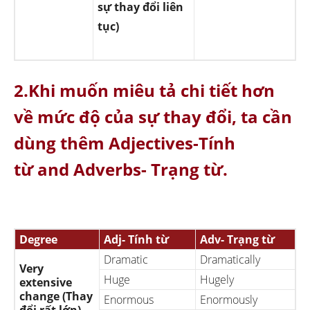
sự thay đổi liên
tục)
2.Khi muốn miêu tả chi tiết hơn
về mức độ của sự thay đổi, ta cần
dùng thêm Adjectives-Tính
từ and Adverbs- Trạng từ.
Degree
Adj- Tính từ
Adv- Trạng từ
Dramatic
Dramatically
Very
Huge
Hugely
extensive
change (Thay
Enormous
Enormously