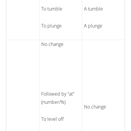
To tumble
A tumble
To plunge
A plunge
No change
Followed by “at”
(number/%)
No change
To level off