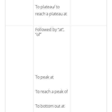
To plateau/ to
reach a plateau at
Followed by “at”,
“of”
To peak at
To reach a peak of
To bottom out at