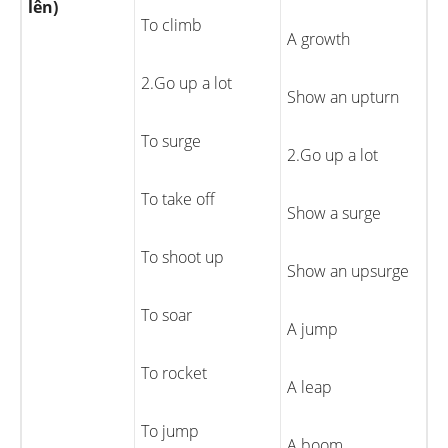
lên)
To climb
A growth
2.Go up a lot
Show an upturn
To surge
2.Go up a lot
To take off
Show a surge
To shoot up
Show an upsurge
To soar
A jump
To rocket
A leap
To jump
A boom