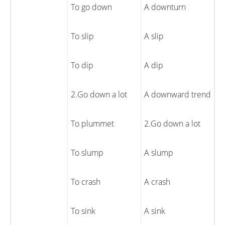
To go down
A downturn
To slip
A slip
To dip
A dip
2.Go down a lot
A downward trend
To plummet
2.Go down a lot
To slump
A slump
To crash
A crash
To sink
A sink