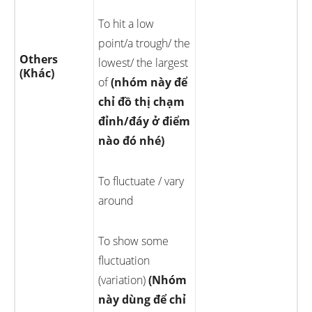
To hit a low
point/a trough/ the
Others
lowest/ the largest
(Khác)
of
(nhóm này để
chỉ đồ thị chạm
đỉnh/đáy ở điểm
nào đó nhé)
To fluctuate / vary
around
To show some
fluctuation
(variation)
(Nhóm
này dùng để chỉ