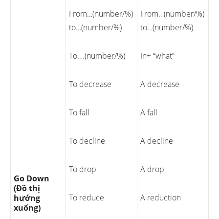
From…(number/%)
From…(number/%)
to…(number/%)
to…(number/%)
To….(number/%)
In+ “what”
To decrease
A decrease
To fall
A fall
To decline
A decline
To drop
A drop
Go Down
(Đồ thị
To reduce
A reduction
hướng
xuống)