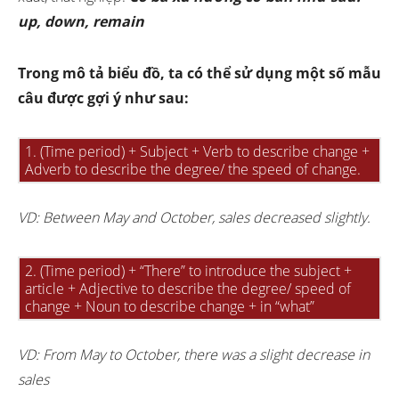
up, down, remain
Trong mô tả biểu đồ, ta có thể sử dụng một số mẫu
câu được gợi ý như sau:
1. (Time period) + Subject + Verb to describe change +
Adverb to describe the degree/ the speed of change.
VD: Between May and October, sales decreased slightly.
2. (Time period) + “There” to introduce the subject +
article + Adjective to describe the degree/ speed of
change + Noun to describe change + in “what”
VD: From May to October, there was a slight decrease in
sales