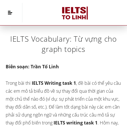
Home
»
IELTS Vocabulary
»
IELTS Vocabulary: Từ
vựng cho graph topics
IELTS Vocabulary: Từ vựng cho
graph topics
Biên soạn: Trần Tố Linh
Trong bài thi
IELTS Writing task 1
, đề bài có thể yêu cầu
các em mô tả biểu đồ về sự thay đổi qua thời gian của
một chủ thể nào đó (ví dụ: sự phát triển của một khu vực,
thay đổi dân số, etc.). Để làm tốt dạng bài này các em cần
phải sử dụng ngôn ngữ
và những cấu trúc câu mô tả sự
thay đổi phổ biến trong
IELTS writing task 1
. Hôm nay,