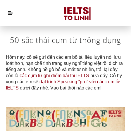
Home
»
IELTS Speaking
»
50 sắc thái cụm từ
thông dụng
50 sắc thái cụm từ thông dụng
Hôm nay, cô sẽ gửi đến các em bộ tài liệu luyện nói lưu
loát hơn, hạn chế tình trạng suy nghĩ tiếng việt rồi dịch ra
tiếng anh. Không hề gò bó và mất tự nhiên, trái lại đây
còn là
các cụm từ ghi điểm bài thi IELTS
nữa đấy. Cô hy
vọng các em sẽ
đạt trình Speaking “pro” với các cụm từ
IELTS
dưới đây nhé. Vào bài thôi nào các em!