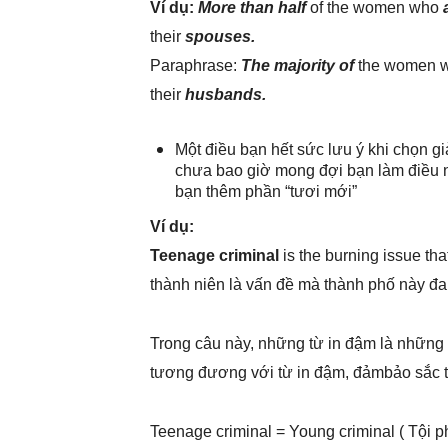
Ví dụ:
More than half
of the women who
their
spouses.
Paraphrase:
The majority of
the women 
their
husbands.
Một điều bạn hết sức lưu ý khi chọn g
chưa bao giờ mong đợi bạn làm điều nà
bạn thêm phần “tươi mới”
Ví dụ:
Teenage criminal
is the burning issue that
thành niên là vấn đề mà thành phố này đan
Trong câu này, những từ in đậm là những 
tương đương với từ in đậm, đảmbảo sắc th
Teenage criminal = Young criminal ( Tội ph