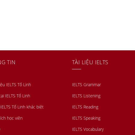
G TIN
TÀI LIỆU IELTS
iệu IELTS Tố Linh
IELTS Grammar
tại IELTS Tố Linh
IELTS Listening
 IELTS Tố Linh khác biệt
IELTS Reading
ích học viên
IELTS Speaking
ệ
IELTS Vocabulary