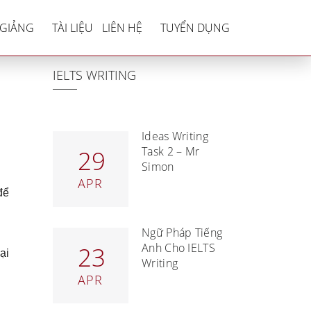
ng hề nhàm chán
 GIẢNG
TÀI LIỆU
LIÊN HỆ
TUYỂN DỤNG
IELTS WRITING
Ideas Writing
Task 2 – Mr
29
Simon
APR
để
Ngữ Pháp Tiếng
Anh Cho IELTS
23
ại
Writing
APR