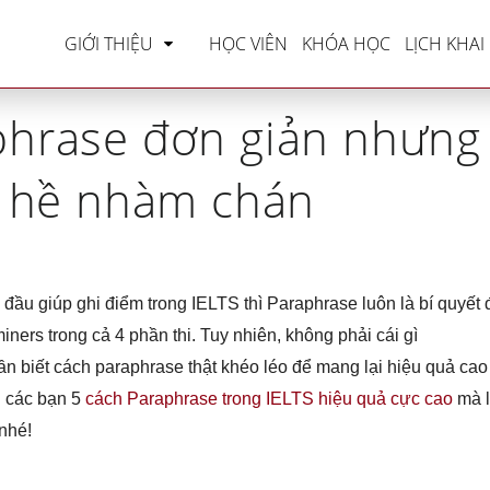
riting
»
Bí quyết paraphrase đơn giản nhưng khô
GIỚI THIỆU
HỌC VIÊN
KHÓA HỌC
LỊCH KHAI
phrase đơn giản nhưng
 hề nhàm chán
đầu giúp ghi điểm trong IELTS thì Paraphrase luôn là bí quyết 
ners trong cả 4 phần thi. Tuy nhiên, không phải cái gì
ần biết cách paraphrase thật khéo léo để mang lại hiệu quả cao
n các bạn 5
cách Paraphrase trong IELTS hiệu quả cực cao
mà l
nhé!