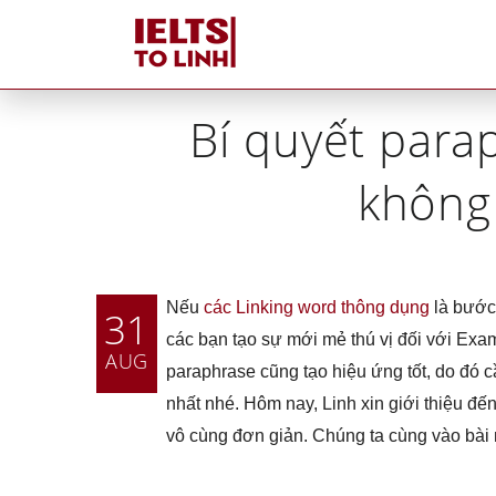
Home
»
IELTS W
Bí quyết para
không
Nếu
các Linking word thông dụng
là bước 
31
các bạn tạo sự mới mẻ thú vị đối với Exami
AUG
paraphrase cũng tạo hiệu ứng tốt, do đó c
nhất nhé. Hôm nay, Linh xin giới thiệu đế
vô cùng đơn giản. Chúng ta cùng vào bài 
Tutors tại IELTS Tố Linh
Tại sao IELTS Tố Linh
khác biệt