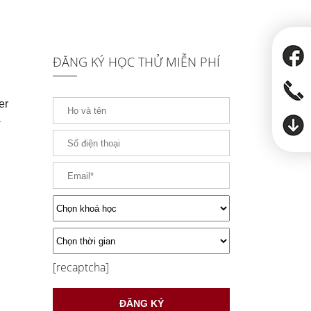
ĐĂNG KÝ HỌC THỬ MIỄN PHÍ
er
a
[recaptcha]