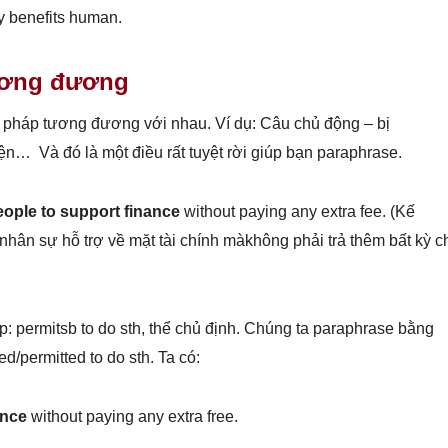
y benefits human.
ương đương
ữ pháp tương đương với nhau. Ví dụ: Câu chủ động – bị
kiện… Và đó là một điều rất tuyệt rời giúp bạn paraphrase.
eople to support finance
without paying any extra fee. (Kế
ân sự hỗ trợ về mặt tài chính màkhông phải trả thêm bất kỳ c
p: permitsb to do sth, thể chủ định. Chúng ta paraphrase bằng
d/permitted to do sth. Ta có:
ance
without paying any extra free.