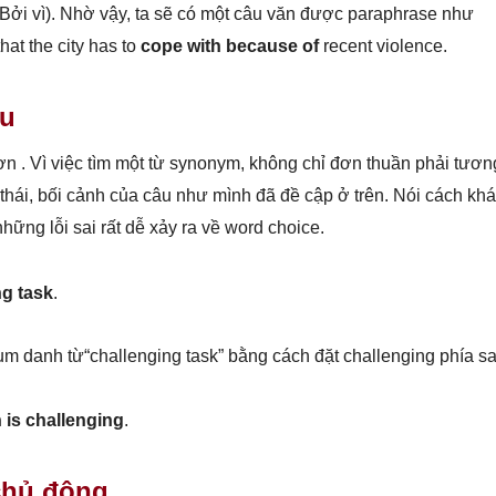
 Bởi vì). Nhờ vậy, ta sẽ có một câu văn được paraphrase như
hat the city has to
cope with
because of
recent violence.
âu
hơn . Vì việc tìm một từ synonym, không chỉ đơn thuần phải tươn
hái, bối cảnh của câu như mình đã đề cập ở trên. Nói cách khá
 những lỗi sai rất dễ xảy ra về word choice.
ng task
.
 cụm danh từ“challenging task” bằng cách đặt challenging phía s
 is challenging
.
chủ động