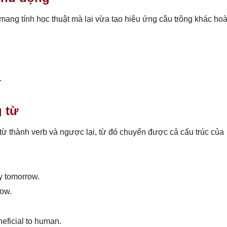
mang tính học thuật mà lại vừa tạo hiệu ứng câu trông khác ho
.
 từ
từ thành verb và ngược lại, từ đó chuyển được cả cấu trúc của
 tomorrow.
row.
eficial to human.