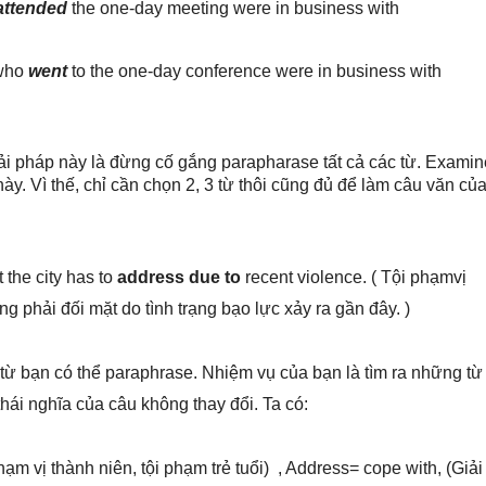
attended
the one-day meeting were in business with
who
went
to the one-day conference were in business with
iải pháp này là đừng cố gắng parapharase tất cả các từ. Examin
y. Vì thế, chỉ cần chọn 2, 3 từ thôi cũng đủ để làm câu văn củ
 the city has to
address due to
recent violence. ( Tội phạmvị
g phải đối mặt do tình trạng bạo lực xảy ra gần đây. )
từ bạn có thể paraphrase. Nhiệm vụ của bạn là tìm ra những từ
ái nghĩa của câu không thay đổi. Ta có:
ạm vị thành niên, tội phạm trẻ tuổi) , Address= cope with, (Giải