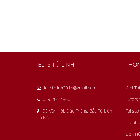
IELTS TỐ LINH
THÔN
ieltstolinh2014@gmail.com
Giới Th
039 201 4800
Tutors 
95 Văn Hội, Đức Thắng, Bắc Từ Liêm,
Tại sao
Hà Nội
Thành t
Liên H