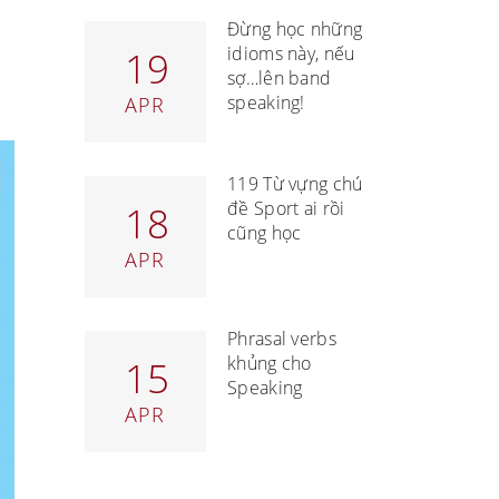
Đừng học những
idioms này, nếu
19
sợ…lên band
speaking!
APR
119 Từ vựng chủ
đề Sport ai rồi
18
cũng học
APR
Phrasal verbs
khủng cho
15
Speaking
APR