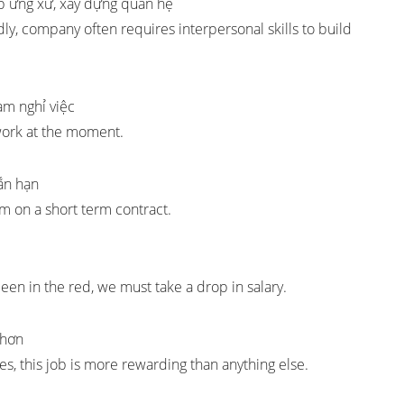
ếp ứng xử, xây dựng quan hệ
dly, company often requires interpersonal skills to build
m nghỉ việc
work at the moment.
ắn hạn
 am on a short term contract.
een in the red, we must take a drop in salary.
 hơn
s, this job is more rewarding than anything else.