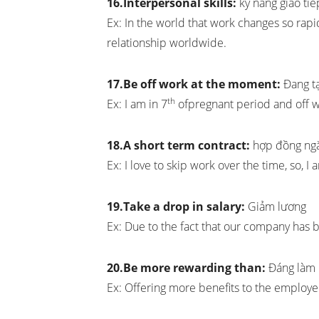
16.Interpersonal skills:
kỹ năng giao ti
Ex: In the world that work changes so rapi
relationship worldwide.
17.Be off work at the moment:
Đang tạ
th
Ex: I am in 7
ofpregnant period and off 
18.A short term contract:
hợp đồng ng
Ex: I love to skip work over the time, so, I
19.Take a drop in salary:
Giảm lương
Ex: Due to the fact that our company has b
20.Be more rewarding than:
Đáng làm
Ex: Offering more benefits to the employee