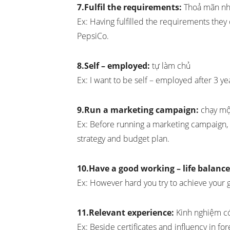
7.Fulfil the requirements:
Thoả mãn nh
Ex: Having fulfilled the requirements they
PepsiCo.
8.Self – employed:
tự làm chủ
Ex: I want to be self – employed after 3 y
9.Run a marketing campaign:
chạy một
Ex: Before running a marketing campaign, 
strategy and budget plan.
10.Have a good working – life balance
Ex: However hard you try to achieve your g
11.Relevant experience:
Kinh nghiệm có
Ex: Beside certificates and influency in fo