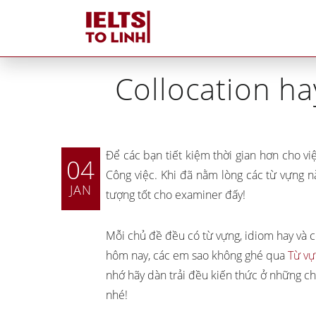
Home
Collocation ha
Để các bạn tiết kiệm thời gian hơn cho việ
04
Công việc. Khi đã nằm lòng các từ vựng nà
JAN
tượng tốt cho examiner đấy!
Mỗi chủ đề đều có từ vựng, idiom hay và c
hôm nay, các em sao không ghé qua
Từ vự
nhớ hãy dàn trải đều kiến thức ở những ch
Tutors tại IELTS Tố Linh
Tại sao IELTS Tố Linh
nhé!
khác biệt