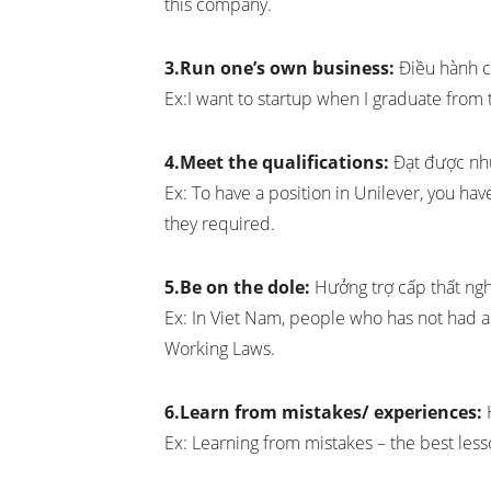
this company.
3.Run one’s own business:
Điều hành c
Ex:I want to startup when I graduate from 
4.Meet the qualifications:
Đạt được nh
Ex: To have a position in Unilever, you hav
they required.
5.Be on the dole:
Hưởng trợ cấp thất ng
Ex: In Viet Nam, people who has not had a
Working Laws.
6.Learn from mistakes/ experiences:
H
Ex: Learning from mistakes – the best lesso