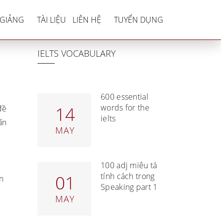
 đề Jobs
 GIẢNG
TÀI LIỆU
LIÊN HỆ
TUYỂN DỤNG
IELTS VOCABULARY
s
600 essential
words for the
14
đề
ielts
ấn
MAY
100 adj miêu tả
tính cách trong
01
n
Speaking part 1
m
MAY