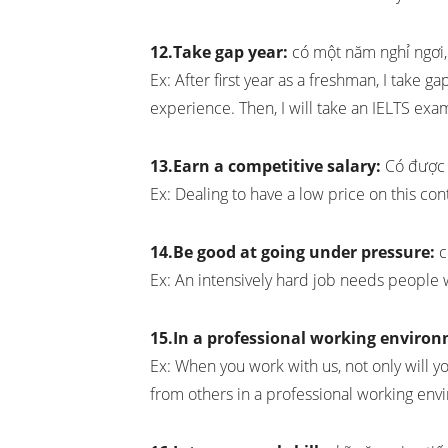
12.Take gap year:
có một năm nghỉ ngơi,
Ex: After first year as a freshman, I take g
experience. Then, I will take an IELTS exa
13.Earn a competitive salary:
Có được 
Ex: Dealing to have a low price on this con
14.Be good at going under pressure:
c
Ex: An intensively hard job needs people
15.In a professional working enviro
Ex: When you work with us, not only will yo
from others in a professional working env