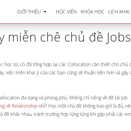
»
IELTS Vocabulary
»
Collocation hay miễn chê chủ
GIỚI THIỆU
HỌC VIÊN
KHÓA HỌC
LỊCH KHAI
y miễn chê chủ đề Job
c học từ, cô đã tổng hợp lại các Collocation cần thiết cho chủ 
y, việc triển khai ý của các bạn cũng sẽ thuận tiện hơn và gây 
ollocation đa dạng và phong phú. Không chỉ riêng về đề tài Job
ng về Relationship
nhỉ? Học một chủ đề không bao giờ là đủ, nê
ủ đề khác nhau, tránh trường hợp lúng túng khi gặp phải các e