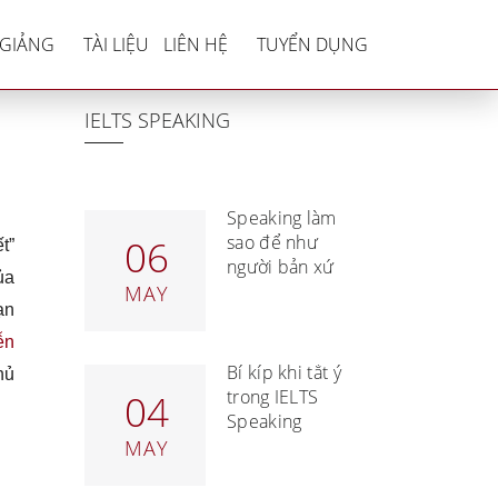
movie
 GIẢNG
TÀI LIỆU
LIÊN HỆ
TUYỂN DỤNG
IELTS SPEAKING
Speaking làm
sao để như
06
t”
người bản xứ
ủa
MAY
ạn
ễn
Bí kíp khi tắt ý
hủ
trong IELTS
04
Speaking
MAY