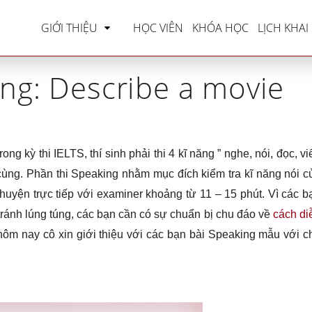
me
»
IELTS Speaking
»
IELTS Speaking: Describe a 
GIỚI THIỆU
HỌC VIÊN
KHÓA HỌC
LỊCH KHAI
ng: Describe a movie
ng kỳ thi IELTS, thí sinh phải thi 4 kĩ năng ” nghe, nói, đọc, viế
cùng. Phần thi Speaking nhằm mục đích kiểm tra kĩ năng nói c
chuyện trực tiếp với examiner khoảng từ 11 – 15 phút. Vì các b
ể tránh lúng túng, các bạn cần có sự chuẩn bị chu đáo về
cách di
ôm nay cô xin giới thiệu với các bạn bài Speaking mẫu với c