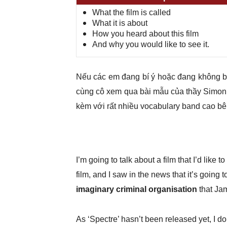
What the film is called
What it is about
How you heard about this film
And why you would like to see it.
Nếu các em đang bí ý hoặc đang không bi
cùng cô xem qua bài mẫu của thầy Simon
kèm với rất nhiều vocabulary band cao bê
I’m going to talk about a film that I’d like t
film, and I saw in the news that it’s going t
imaginary criminal organisation
that Jam
As ‘Spectre’ hasn’t been released yet, I do