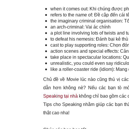
when it comes out: Khi chúng được ph
refers to the name of: Đề cập đến cái
the imaginary criminal organisation: T
an arch-criminal: Vai ác chính
a plot line involving lots of twists an
to defeat his nemesis: Đánh bại kẻ thù
cast to play supporting roles: Chọn đ
action scenes and special effects: Cả
take place in spectacular locations: 
unrealistic, you could even say ridicul
like a roller-coaster ride (idiom): Ma
Chủ đề về Movie lúc nào cũng thú vị cá
dẫn hơn không nè? Nếu các bạn tò mò 
Speaking tại nhà
không chỉ bao gồm các c
Tips cho Speaking nhằm giúp các bạn thật
thật cao nha!