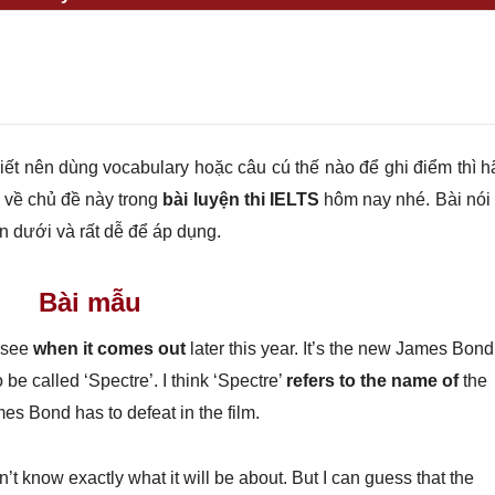
ết nên dùng vocabulary hoặc câu cú thế nào để ghi điểm thì h
 về chủ đề này trong
bài luyện thi IELTS
hôm nay nhé. Bài nói 
n dưới và rất dễ để áp dụng.
Bài mẫu
o see
when it comes out
later this year. It’s the new James Bond
o be called ‘Spectre’. I think ‘Spectre’
refers to the name of
the
es Bond has to defeat in the film.
n’t know exactly what it will be about. But I can guess that the