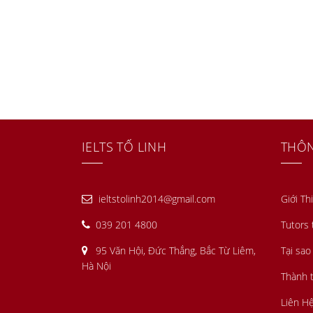
IELTS TỐ LINH
THÔN
ieltstolinh2014@gmail.com
Giới Th
039 201 4800
Tutors 
95 Văn Hội, Đức Thắng, Bắc Từ Liêm,
Tại sao
Hà Nội
Thành t
Liên H