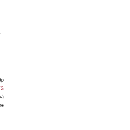
ó
ấp
TS
và
re