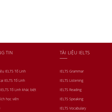
G TIN
TÀI LIỆU IELTS
iệu IELTS Tố Linh
IELTS Grammar
tại IELTS Tố Linh
IELTS Listening
 IELTS Tố Linh khác biệt
IELTS Reading
ích học viên
IELTS Speaking
ệ
IELTS Vocabulary