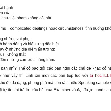
át hành
 tên của…
ổ chức tội phạm không có thật
d turns = complicated dealings hoặc circumstances: tình huống kh
óng những vai phụ:
nh hành động và hiệu ứng đặc biệt
Quay ở những địa điểm ấn tượng:
ous: Không thật
ng đến những cảm xúc thăng trầm.
c bạn nhỉ? Thế có bao giờ các bạn nghĩ các chủ đề khác có h
như vậy thì Linh xin mời các bạn tiếp tục với
tự học IEL
hủ đề đa dạng, phong phú mà còn rất nhiều Speaking sample 
 tự tin khi trả lời câu hỏi của Examiner và đạt được band sco