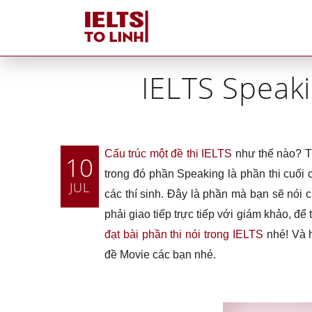
Ho
IELTS Speaki
Cấu trúc một đề thi IELTS
như thế nào? Tro
10
trong đó phần Speaking là phần thi cuối 
JUL
các thí sinh. Đây là phần mà bạn sẽ nói 
phải giao tiếp trực tiếp với giám khảo, đ
đạt bài phần thi nói trong IELTS
nhé! Và h
đề Movie các bạn nhé.
Tutors tại IELTS Tố Linh
Tại sao IELTS Tố Linh
khác biệt