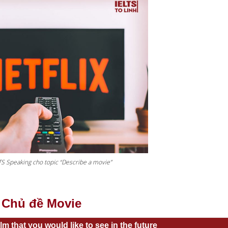
TS Speaking cho topic “Describe a movie”
Chủ đề Movie
lm that you would like to see in the future