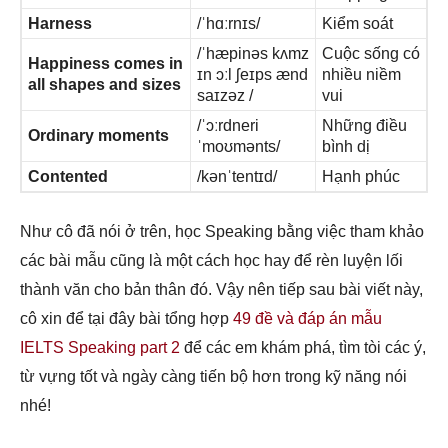
Harness
/ˈhɑːrnɪs/
Kiểm soát
/ˈhæpinəs kʌmz
Cuộc sống có
Happiness comes in
ɪn ɔːl ʃeɪps ænd
nhiều niềm
all shapes and sizes
saɪzəz /
vui
/ˈɔːrdneri
Những điều
Ordinary moments
ˈmoʊmənts/
bình dị
Contented
/kənˈtentɪd/
Hạnh phúc
Như cô đã nói ở trên, học Speaking bằng việc tham khảo
các bài mẫu cũng là một cách học hay để rèn luyện lối
thành văn cho bản thân đó. Vậy nên tiếp sau bài viết này,
cô xin để tại đây bài tổng hợp
49 đề và đáp án mẫu
IELTS Speaking part 2
để các em khám phá, tìm tòi các ý,
từ vựng tốt và ngày càng tiến bộ hơn trong kỹ năng nói
nhé!