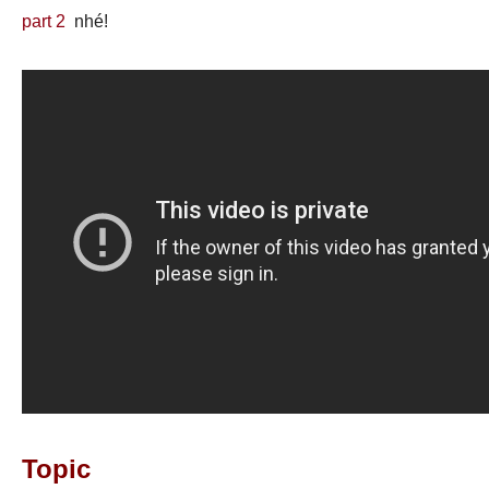
part 2
nhé!
Topic