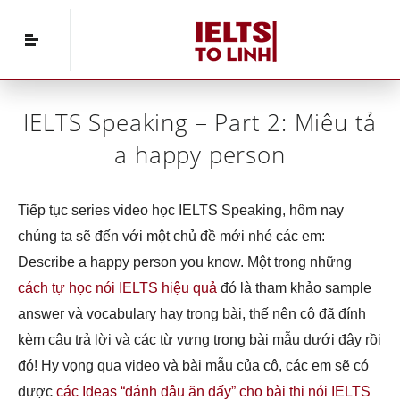
Home
»
IELTS Speaking
»
IELTS Speaking – Part 2:
Miêu tả a happy person
IELTS Speaking – Part 2: Miêu tả
a happy person
Tiếp tục series video học IELTS Speaking, hôm nay
chúng ta sẽ đến với một chủ đề mới nhé các em:
Describe a happy person you know. Một trong những
cách tự học nói IELTS hiệu quả
đó là tham khảo sample
answer và vocabulary hay trong bài, thế nên cô đã đính
kèm câu trả lời và các từ vựng trong bài mẫu dưới đây rồi
đó! Hy vọng qua video và bài mẫu của cô, các em sẽ có
được
các Ideas “đánh đâu ăn đấy” cho bài thi nói IELTS