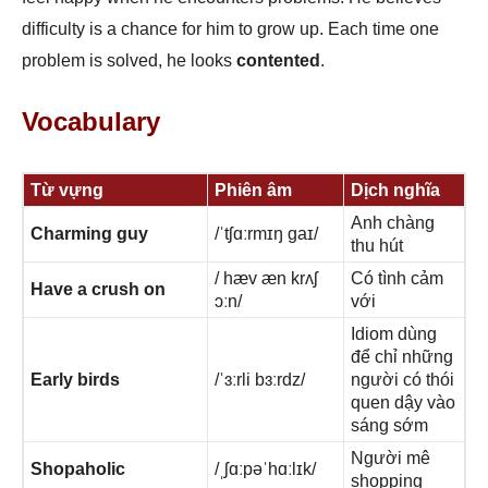
difficulty is a chance for him to grow up. Each time one
problem is solved, he looks
contented
.
Vocabulary
Từ vựng
Phiên âm
Dịch nghĩa
Anh chàng
Charming guy
/ˈtʃɑːrmɪŋ ɡaɪ/
thu hút
/ hæv æn krʌʃ
Có tình cảm
Have a crush on
ɔːn/
với
Idiom dùng
để chỉ những
Early birds
/ˈɜːrli bɜːrdz/
người có thói
quen dậy vào
sáng sớm
Người mê
Shopaholic
/ˌʃɑːpəˈhɑːlɪk/
shopping