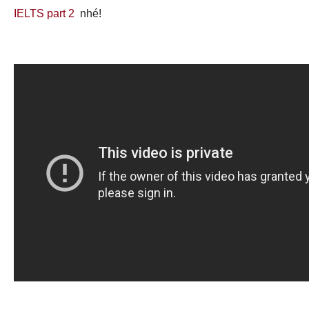
IELTS part 2
nhé!