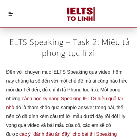
Home
»
IELTS Speaking
»
IELTS Speaking – Task 2:
Miêu tả phong tục lì xì
IELTS Speaking – Task 2: Miêu tả
phong tục lì xì
Đến với chuyên mục IELTS Speaking qua video, hôm
nay chúng ta sẽ đến với một chủ đề mà ai cũng háo hức
mỗi dịp Tết đến, đó chính là Phong tục lì xì. Một trong
những
cách học kỹ năng Speaking IELTS hiệu quả tại
nhà
đó là tham khảo qua sample answer trong bài, thế
nên cô đã đính kèm câu trả lời mẫu dưới đây rồi đó! Hy
vọng qua video và bài mẫu của cô, các em sẽ có
được
các ý “đánh đâu ăn đấy” cho bài thi Speaking