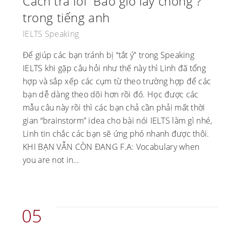
Cách trả lời “Bao giờ lấy chồng ?”
trong tiếng anh
IELTS Speaking
Để giúp các bạn tránh bị “tắt ý” trong Speaking
IELTS khi gặp câu hỏi như thế này thì Linh đã tổng
hợp và sắp xếp các cụm từ theo trường hợp để các
bạn dễ dàng theo dõi hơn rồi đó. Học được các
mẫu câu này rồi thì các bạn chả cần phải mất thời
gian “brainstorm” idea cho bài nói IELTS làm gì nhé,
Linh tin chắc các bạn sẽ ứng phó nhanh được thôi.
KHI BẠN VẪN CÒN ĐANG F.A: Vocabulary when
you are not in…
05