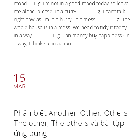
mood E.g. I’m not in a good mood today so leave
me alone, please. in a hurry E.g. I can’t talk
right now as I’m in a hurry. in a mess E.g. The
whole house is in a mess. We need to tidy it today.
in a way E.g. Can money buy happiness? In
a way, I think so. in action …
15
MAR
Phân biệt Another, Other, Others,
The other, The others và bài tập
ứng dụng