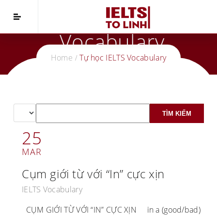
Tự Học IELTS
Vocabulary
Home
Tự học IELTS Vocabulary
25
MAR
Cụm giới từ với “In” cực xịn
IELTS Vocabulary
CỤM GIỚI TỪ VỚI “IN” CỰC XỊN in a (good/bad)