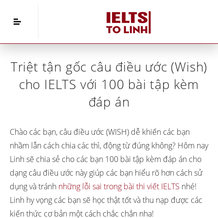
Home
»
IELTS Grammar
»
Triệt tận gốc câu điều
ước (Wish) cho IELTS với 100 bài tập kèm đáp án
Triệt tận gốc câu điều ước (Wish)
cho IELTS với 100 bài tập kèm
đáp án
Chào các bạn, câu điều ước (WISH) dễ khiến các bạn
nhầm lẫn cách chia các thì, động từ đúng không? Hôm nay
Linh sẽ chia sẻ cho các bạn 100 bài tập kèm đáp án cho
dạng câu điều ước này giúp các bạn hiểu rõ hơn cách sử
dụng và tránh
những lỗi sai trong bài thi viết IELTS
nhé!
Linh hy vọng các bạn sẽ học thật tốt và thu nạp được các
kiến thức cơ bản một cách chắc chắn nha!