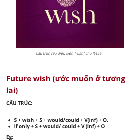
Cấu trúc câu điều kiện “wish” cho IELTS
Future wish (ước muốn ở tương
lai)
CẤU TRÚC:
S + wish + S + would/could + V(inf) + O.
If only + S + would/ could + V (inf) + O
Eg: