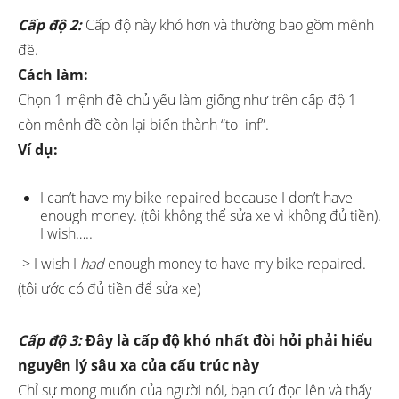
Cấp độ 2:
Cấp độ này khó hơn và thường bao gồm mệnh
đề.
Cách làm:
Chọn 1 mệnh đề chủ yếu làm giống như trên cấp độ 1
còn mệnh đề còn lại biến thành “to inf”.
Ví dụ:
I can’t have my bike repaired because I don’t have
enough money. (tôi không thể sửa xe vì không đủ tiền).
I wish…..
-> I wish I
had
enough money to have my bike repaired.
(tôi ước có đủ tiền để sửa xe)
Cấp độ 3:
Đây là cấp độ khó nhất đòi hỏi phải hiểu
nguyên lý sâu xa của cấu trúc này
Chỉ sự mong muốn của người nói, bạn cứ đọc lên và thấy