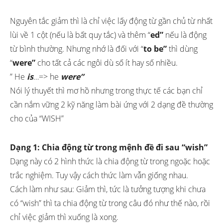
Nguyên tắc giảm thì là chỉ việc lấy động từ gần chủ từ nhất
lùi về 1 cột (nếu là bất quy tắc) và thêm “
ed”
nếu là động
từ bình thường. Nhưng nhớ là đối với “
to be”
thì dùng
“
were”
cho tất cả các ngôi dù số ít hay số nhiều.
” He
is
…=> he
were”
Nói lý thuyết thì mơ hồ nhưng trong thực tế các bạn chỉ
cần nắm vững 2 kỹ năng làm bài ứng với 2 dạng đề thường
cho của “WISH”
Dạng 1: Chia động từ trong mệnh đề đi sau “wish”
Dạng này có 2 hình thức là chia động từ trong ngoặc hoặc
trắc nghiệm. Tuy vậy cách thức làm vẫn giống nhau.
Cách làm như sau: Giảm thì, tức là tưởng tượng khi chưa
có “wish” thì ta chia động từ trong câu đó như thế nào, rồi
chỉ việc giảm thì xuống là xong.