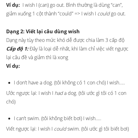
Ví dụ:
I wish I (can) go out. Bình thường là dùng “can”,
giảm xuống 1 cột thành “could” => I wish I
could
go out.
Dạng 2: Viết lại câu dùng wish
Dạng này tùy theo mức khó dễ được chia làm 3 cấp độ
Cấp độ 1:
Đây là loại dễ nhất, khi làm chỉ việc viết ngược
lại câu đề và giảm thì là xong
Ví dụ:
I don’t have a dog. (tôi không có 1 con chó) I wish…..
Ước ngược lại: I wish I
had
a dog. (tôi ước gì tôi có 1 con
chó)
I can’t swim. (tôi không biết bơi) I wish…..
Viết ngược lại: I wish I
could
swim. (tôi ước gì tôi biết bơi)