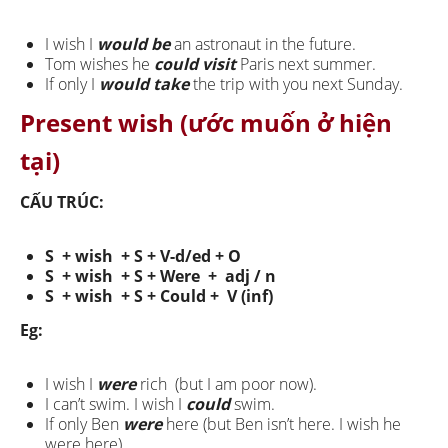
I wish I
would be
an astronaut in the future.
Tom wishes he
could visit
Paris next summer.
If only I
would take
the trip with you next Sunday.
Present wish (ước muốn ở hiện
tại)
CẤU TRÚC:
S + wish + S + V-d/ed + O
S + wish + S + Were + adj / n
S + wish + S + Could + V (inf)
Eg:
I wish I
were
rich (but I am poor now).
I can’t swim. I wish I
could
swim.
If only Ben
were
here (but Ben isn’t here. I wish he
were here)