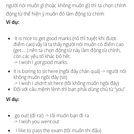
người nói muốn gì (hoặc không muốn gì) thì ta chọn chính
động từ thể hiện ý muốn đó làm động từ chính
Ví dụ:
It is nice to get good marks (nó thì tuyệt khi được
điểm cao) vậy là ta thấy người nói muốn có điểm cao
(get…..) nên ta chọn động từ này làm động từ chính,
còn các yếu tố khác bỏ hết.
-> I wish I
got
good marks.
It is boring to sit here (ngồi đây chán quá) -> người nói
không muốn ngồi đây (sit)
-> I wish I
didn’t
sit here (tôi không muốn ngồi đây)
Đối với câu mệnh lệnh thì bạn phải dùng chủ từ “you”
Ví dụ:
go out! (đi ra!) -> tôi muốn bạn đi ra
-> I wish you
went
out
I like to pass the exam (tôi muốn thi đậu)