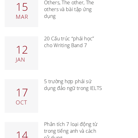
Others, The other, The
15
others và bài tập ứng
dụng
MAR
20 Cấu trúc “phải học”
cho Writing Band 7
12
JAN
5 trường hợp phải sử
dụng đảo ngữ trong IELTS
17
OCT
Phân tích 7 loại động từ
trong tiếng anh và cách
14
sử dụng