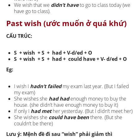
We wish that we
didn’t have
to go to class today (we
have go to class).
Past wish (ước muốn ở quá khứ)
CẤU TRÚC:
S + wish + S + had + V-d/ed + O
S + wish + S + had + could have + V- d/ed + O
Eg:
I wish I
hadn’t failed
my exam last year. (But I failed
my exam)
She wishes she
had had
enough money to buy the
house. (she didn’t have enough money to buy it)
If only I
had met
her yesterday. (But I didn’t meet her)
She wishes she
could have been
there. (But she
couldn’t be there)
Lưu ý: Mệnh đề đi sau “wish” phải giảm thì