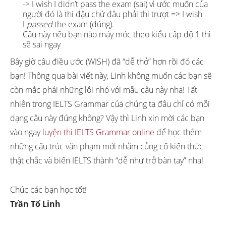
-> I wish I didn’t pass the exam (sai) vì ước muốn của
người đó là thi đậu chứ đâu phải thi trượt => I wish
I
passed
the exam (đúng).
Câu này nếu bạn nào máy móc theo kiểu cấp độ 1 thì
sẽ sai ngay
Bây giờ câu điều ước (WISH) đã “dễ thở” hơn rồi đó các
bạn! Thông qua bài viết này, Linh không muốn các bạn sẽ
còn mắc phải những lỗi nhỏ với mẫu câu này nha! Tất
nhiên trong IELTS Grammar của chúng ta đâu chỉ có mỗi
dạng câu này đúng không? Vậy thì Linh xin mời các bạn
vào ngay
luyện thi IELTS Grammar online
để học thêm
những cấu trúc văn phạm mới nhằm củng cố kiến thức
thật chắc và biến IELTS thành “dễ như trở bàn tay” nha!
Chúc các bạn học tốt!
Trần Tố Linh