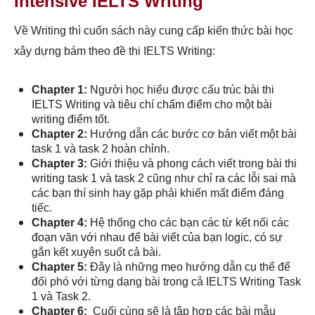
Intensive IELTS Writing
Về Writing thì cuốn sách này cung cấp kiến thức bài học
xây dựng bám theo đề thi IELTS Writing:
Chapter 1:
Người học hiểu được cấu trúc bài thi
IELTS Writing và tiêu chí chấm điểm cho một bài
writing điểm tốt.
Chapter 2:
Hướng dẫn các bước cơ bản viết một bài
task 1 và task 2 hoàn chỉnh.
Chapter 3:
Giới thiệu và phong cách viết trong bài thi
writing task 1 và task 2 cũng như chỉ ra các lỗi sai mà
các bạn thí sinh hay gặp phải khiến mất điểm đáng
tiếc.
Chapter 4:
Hệ thống cho các bạn các từ kết nối các
đoạn văn với nhau để bài viết của bạn logic, có sự
gắn kết xuyên suốt cả bài.
Chapter 5:
Đây là những mẹo hướng dẫn cụ thể để
đối phó với từng dạng bài trong cả IELTS Writing Task
1 và Task 2.
Chapter 6:
Cuối cùng sẽ là tập hợp các bài mẫu