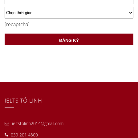
[recaptcha]
IELTS TỐ LINH
ieltstolinh2014@gmail.com
039 201 4800