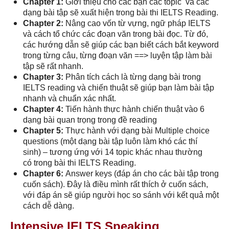
Chapter 1:
Giới thiệu cho các bạn các topic và các
dạng bài tập sẽ xuất hiện trong bài thi IELTS Reading.
Chapter 2:
Nâng cao vốn từ vựng, ngữ pháp IELTS
và cách tổ chức các đoạn văn trong bài đọc. Từ đó,
các hướng dẫn sẽ giúp các bạn biết cách bắt keyword
trong từng câu, từng đoạn văn ==> luyện tập làm bài
tập sẽ rất nhanh.
Chapter 3:
Phân tích cách là từng dạng bài trong
IELTS reading và chiến thuật sẽ giúp bạn làm bài tập
nhanh và chuẩn xác nhất.
Chapter 4:
Tiến hành thực hành chiến thuật vào 6
dạng bài quan trọng trong đề reading
Chapter 5:
Thực hành với dạng bài Multiple choice
questions (một dạng bài tập luôn làm khó các thí
sinh) – tương ứng với 14 topic khác nhau thường
có trong bài thi IELTS Reading.
Chapter 6:
Answer keys (đáp án cho các bài tập trong
cuốn sách). Đây là điều mình rất thích ở cuốn sách,
với đáp án sẽ giúp người học so sánh với kết quả một
cách dễ dàng.
Intensive IELTS Speaking