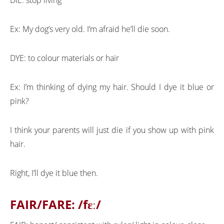
Ex: My dog’s very old. I’m afraid he’ll die soon.
DYE: to colour materials or hair
Ex: I’m thinking of dying my hair. Should I dye it blue or
pink?
I think your parents will just die if you show up with pink
hair.
Right, I’ll dye it blue then.
FAIR/FARE:
/fɛː/