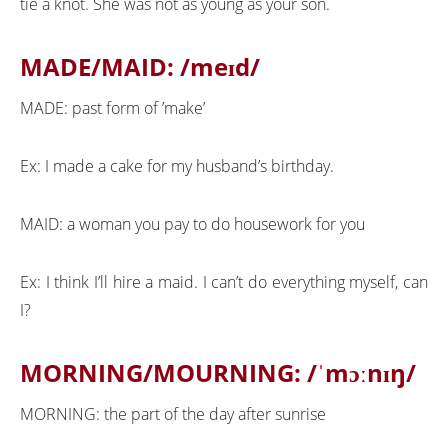
tie a knot. She was not as young as your son.
MADE/MAID: /meɪd/
MADE: past form of ’make’
Ex: I made a cake for my husband’s birthday.
MAID: a woman you pay to do housework for you
Ex: I think I’ll hire a maid. I can’t do everything myself, can
I?
MORNING/MOURNING: /ˈmɔːnɪŋ/
MORNING: the part of the day after sunrise