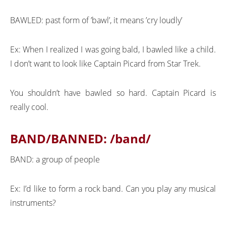
BAWLED: past form of ’bawl’, it means ’cry loudly’
Ex: When I realized I was going bald, I bawled like a child.
I don’t want to look like Captain Picard from Star Trek.
You shouldn’t have bawled so hard. Captain Picard is
really cool.
BAND/BANNED:
/band/
BAND: a group of people
Ex: I’d like to form a rock band. Can you play any musical
instruments?