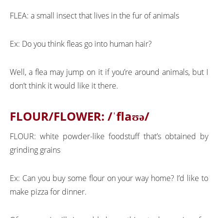
FLEA: a small insect that lives in the fur of animals
Ex: Do you think fleas go into human hair?
Well, a flea may jump on it if you’re around animals, but I
don’t think it would like it there.
FLOUR/FLOWER:
/ˈflaʊə/
FLOUR: white powder-like foodstuff that’s obtained by
grinding grains
Ex: Can you buy some flour on your way home? I’d like to
make pizza for dinner.