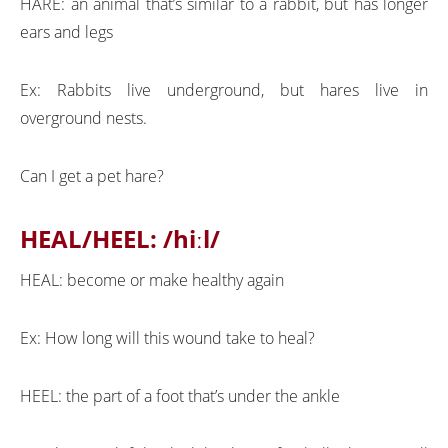
HARE: an animal that’s similar to a rabbit, but has longer
ears and legs
Ex: Rabbits live underground, but hares live in
overground nests.
Can I get a pet hare?
HEAL/HEEL:
/hiːl/
HEAL: become or make healthy again
Ex: How long will this wound take to heal?
HEEL: the part of a foot that’s under the ankle