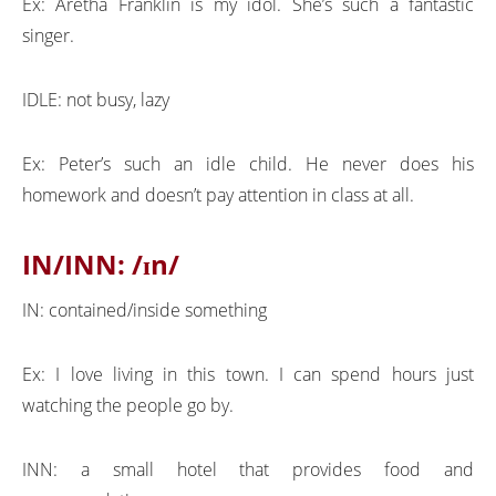
Ex: Aretha Franklin is my idol. She’s such a fantastic
singer.
IDLE: not busy, lazy
Ex: Peter’s such an idle child. He never does his
homework and doesn’t pay attention in class at all.
IN/INN: /ɪn/
IN: contained/inside something
Ex: I love living in this town. I can spend hours just
watching the people go by.
INN: a small hotel that provides food and