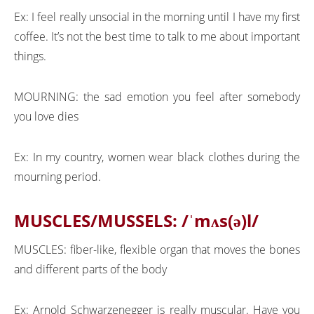
Ex: I feel really unsocial in the morning until I have my first
coffee. It’s not the best time to talk to me about important
things.
MOURNING: the sad emotion you feel after somebody
you love dies
Ex: In my country, women wear black clothes during the
mourning period.
MUSCLES/MUSSELS:
/ˈmʌs(ə)l/
MUSCLES: fiber-like, flexible organ that moves the bones
and different parts of the body
Ex: Arnold Schwarzenegger is really muscular. Have you