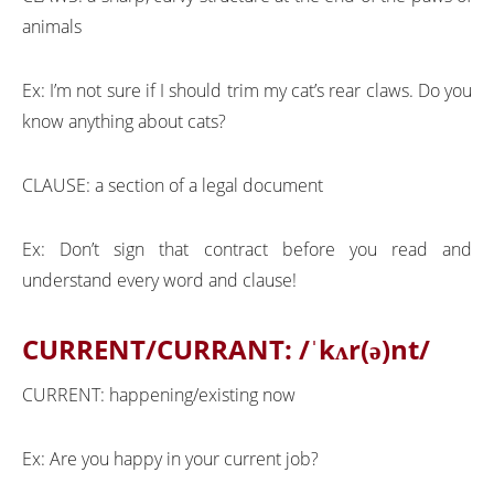
animals
Ex: I’m not sure if I should trim my cat’s rear claws. Do you
know anything about cats?
CLAUSE: a section of a legal document
Ex: Don’t sign that contract before you read and
understand every word and clause!
CURRENT/CURRANT:
/ˈkʌr(ə)nt/
CURRENT: happening/existing now
Ex: Are you happy in your current job?