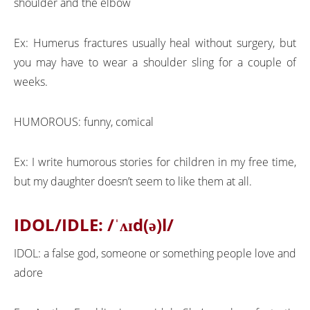
shoulder and the elbow
Ex: Humerus fractures usually heal without surgery, but
you may have to wear a shoulder sling for a couple of
weeks.
HUMOROUS: funny, comical
Ex: I write humorous stories for children in my free time,
but my daughter doesn’t seem to like them at all.
IDOL/IDLE:
/ˈʌɪd(ə)l/
IDOL: a false god, someone or something people love and
adore