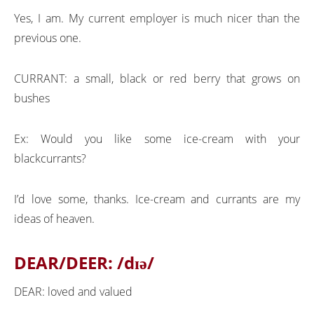
Yes, I am. My current employer is much nicer than the
previous one.
CURRANT: a small, black or red berry that grows on
bushes
Ex: Would you like some ice-cream with your
blackcurrants?
I’d love some, thanks. Ice-cream and currants are my
ideas of heaven.
DEAR/DEER:
/dɪə/
DEAR: loved and valued