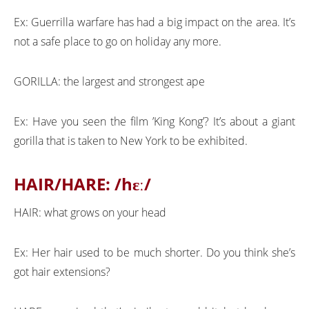
Ex: Guerrilla warfare has had a big impact on the area. It’s
not a safe place to go on holiday any more.
GORILLA: the largest and strongest ape
Ex: Have you seen the film ’King Kong’? It’s about a giant
gorilla that is taken to New York to be exhibited.
HAIR/HARE: /hɛː/
HAIR: what grows on your head
Ex: Her hair used to be much shorter. Do you think she’s
got hair extensions?