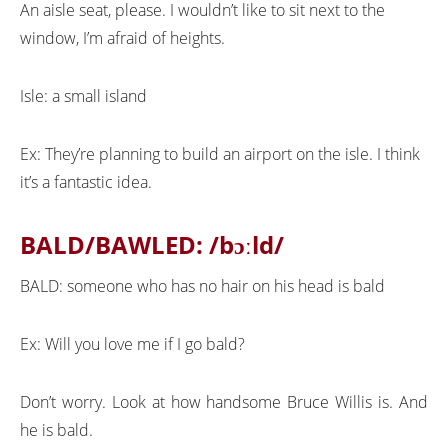
An aisle seat, please. I wouldn’t like to sit next to the
window, I’m afraid of heights.
Isle: a small island
Ex: They’re planning to build an airport on the isle. I think
it’s a fantastic idea.
BALD/BAWLED: /bɔːld/
BALD: someone who has no hair on his head is bald
Ex: Will you love me if I go bald?
Don’t worry. Look at how handsome Bruce Willis is. And
he is bald.