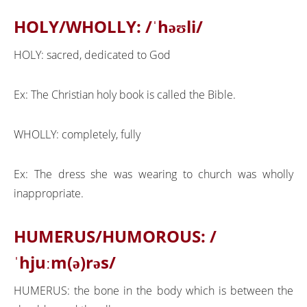
HOLY/WHOLLY:
/ˈhəʊli/
HOLY: sacred, dedicated to God
Ex: The Christian holy book is called the Bible.
WHOLLY: completely, fully
Ex: The dress she was wearing to church was wholly
inappropriate.
HUMERUS/HUMOROUS:
/
ˈhjuːm(ə)rəs/
HUMERUS: the bone in the body which is between the