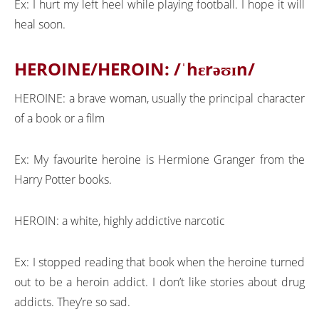
Ex: I hurt my left heel while playing football. I hope it will
heal soon.
HEROINE/HEROIN: /ˈhɛrəʊɪn/
HEROINE: a brave woman, usually the principal character
of a book or a film
Ex: My favourite heroine is Hermione Granger from the
Harry Potter books.
HEROIN: a white, highly addictive narcotic
Ex: I stopped reading that book when the heroine turned
out to be a heroin addict. I don’t like stories about drug
addicts. They’re so sad.