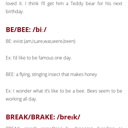
loved it. I think I’ll get him a Teddy bear for his next
birthday.
BE/BEE:
/biː/
BE: exist (am,is,are,was,were,been)
Ex: I’d like to be famous one day.
BEE: a flying, stinging insect that makes honey
Ex: I wonder what it’s like to be a bee. Bees seem to be
working all day.
BREAK/BRAKE: /breɪk/