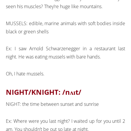
seen his muscles? They’re huge like mountains.
MUSSELS: edible, marine animals with soft bodies inside
black or green shells
Ex: I saw Arnold Schwarzenegger in a restaurant last
night. He was eating mussels with bare hands.
Oh, I hate mussels.
NIGHT/KNIGHT:
/nʌɪt/
NIGHT: the time between sunset and sunrise
Ex: Where were you last night? I waited up for you until 2
am. You shouldn’t be out so late at night.