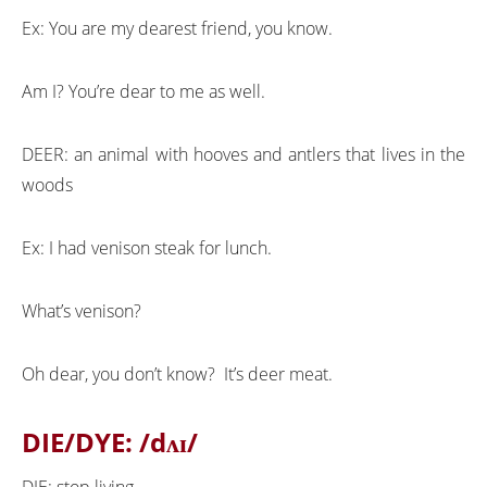
Ex: You are my dearest friend, you know.
Am I? You’re dear to me as well.
DEER: an animal with hooves and antlers that lives in the
woods
Ex: I had venison steak for lunch.
What’s venison?
Oh dear, you don’t know? It’s deer meat.
DIE/DYE:
/dʌɪ/
DIE: stop living