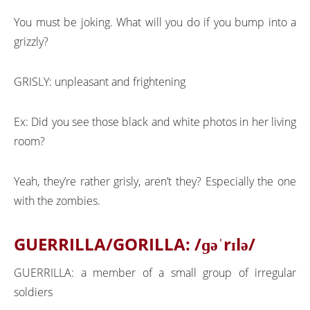
You must be joking. What will you do if you bump into a
grizzly?
GRISLY: unpleasant and frightening
Ex: Did you see those black and white photos in her living
room?
Yeah, they’re rather grisly, aren’t they? Especially the one
with the zombies.
GUERRILLA/GORILLA:
/ɡəˈrɪlə/
GUERRILLA: a member of a small group of irregular
soldiers