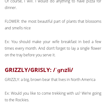
Of course, I will. I would do anything to have pizza for
dinner.
FLOWER: the most beautiful part of plants that blossoms
and smells nice
Ex: You should make your wife breakfast in bed a few
times every month. And don’t forget to lay a single flower
on the tray before you serve it.
GRIZZLY/GRISLY:
/ˈɡrɪzli/
GRIZZLY: a big, brown bear that lives in North America
Ex: Would you like to come trekking with us? We’re going
to the Rockies.