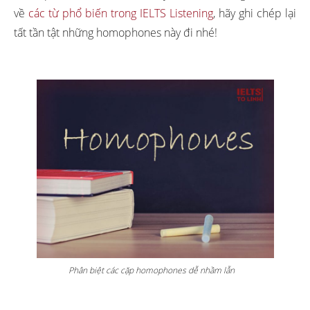
về
các từ phổ biến trong IELTS Listening
, hãy ghi chép lại
tất tần tật những homophones này đi nhé!
Phân biệt các cặp homophones dễ nhầm lẫn