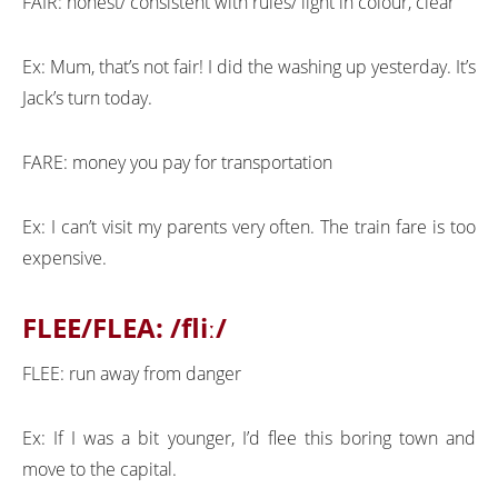
FAIR: honest/ consistent with rules/ light in colour, clear
Ex: Mum, that’s not fair! I did the washing up yesterday. It’s
Jack’s turn today.
FARE: money you pay for transportation
Ex: I can’t visit my parents very often. The train fare is too
expensive.
FLEE/FLEA:
/fliː/
FLEE: run away from danger
Ex: If I was a bit younger, I’d flee this boring town and
move to the capital.