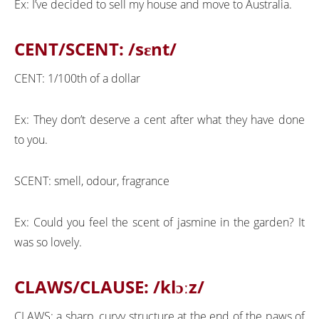
Ex: I’ve decided to sell my house and move to Australia.
CENT/SCENT:
/sɛnt/
CENT: 1/100th of a dollar
Ex: They don’t deserve a cent after what they have done
to you.
SCENT: smell, odour, fragrance
Ex: Could you feel the scent of jasmine in the garden? It
was so lovely.
CLAWS/CLAUSE: /klɔːz/
CLAWS: a sharp, curvy structure at the end of the paws of