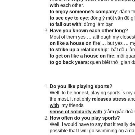
with
each other.
to enjoy someone’s company
: dành t
to see eye to eye
: đồng ý một vấn đề gì
to fall out with
: dừng làm bạn
Have you known each other long?
Most of them yes … although my closes
on like a house on fire
… but yes … my 
to strike up a relationship
: bắt đầu là
to get on like a house on fire
: mối qua
to go back years
: quen biết thời gian d
Do you like playing sports?
Well, to be honest, playing sports is my 
the most. It not only
releases stress
and
with
my friends
sense of solidarity with
(cảm giác đoàn
How often do you play sports?
Well, I would have to say that it really 
possible that I will go swimming on a da