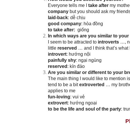
Everyone tells me I
take after
my mother
company
but you should ask my friends 
laid-back
: dễ chịu
good company
: hòa đồng
to take after:
giống
In which ways are you similar to your
I seem to be attracted to
introverts
…, n
little
reserved
… and I think that’s what I
introvert
: hướng nội
painfully shy
: ngại ngùng
reserved
: kín đáo
Are you similar or different to your br
The main thing I would like to mention i
tend to be a bit
extroverted
… my brother
applies to me
fun-loving
: vui vẻ
extrovert
: hướng ngoại
to be the life and soul of the party
: tr
P