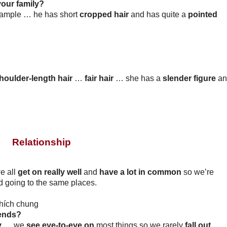
your family?
example … he has short
cropped hair
and has quite a
pointed
houlder-length hair
…
fair hair
… she has a
slender
figure
an
Relationship
e all
get on really well
and
have a lot in common
so we’re
 going to the same places.
thích chung
iends?
y
… we
see eye-to-eye on
most things so we rarely
fall out