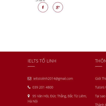
IELTS TỐ LINH
THÔN
ieltstolinh2014@gmail.com
Giới Th
039 201 4800
Tutors 
95 Văn Hội, Đức Thắng, Bắc Từ Liêm,
Tại sao
Hà Nội
Thành t