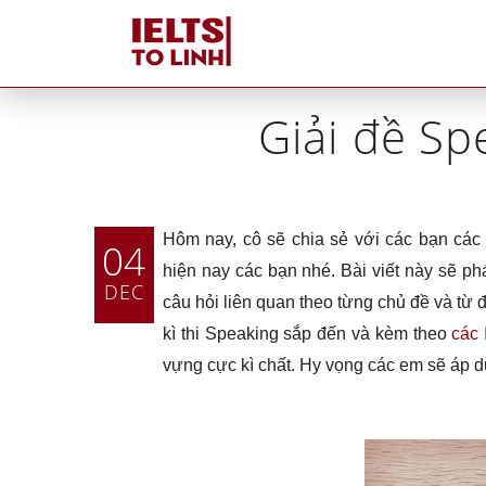
H
Giải đề Sp
Hôm nay, cô sẽ chia sẻ với các bạn các
04
hiện nay các bạn nhé. Bài viết này sẽ p
DEC
câu hỏi liên quan theo từng chủ đề và từ
kì thi Speaking sắp đến và kèm theo
các 
vựng cực kì chất. Hy vọng các em sẽ áp d
Tutors tại IELTS Tố Linh
Tại sao IELTS Tố Linh
khác biệt