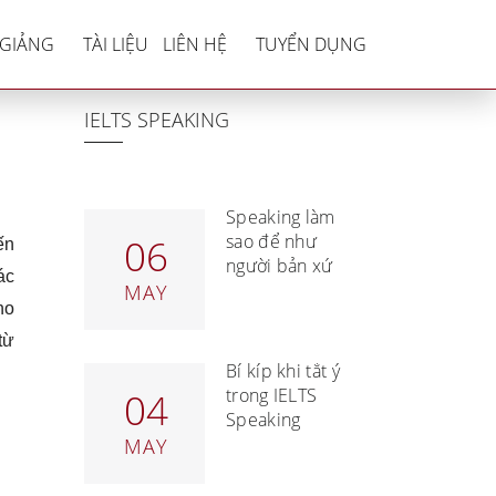
 Đề
 GIẢNG
TÀI LIỆU
LIÊN HỆ
TUYỂN DỤNG
IELTS SPEAKING
Speaking làm
sao để như
06
ến
người bản xứ
ác
MAY
ho
từ
Bí kíp khi tắt ý
trong IELTS
04
Speaking
MAY