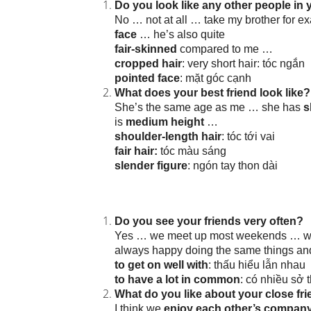
Do you look like any other people in 
No … not at all … take my brother for 
face
… he’s also quite
fair-skinned
compared to me …
cropped hair
: very short hair: tóc ngắn
pointed face
: mặt góc cạnh
What does your best friend look like?
She’s the same age as me … she has
s
is
medium height
…
shoulder-length hair
: tóc tới vai
fair hair:
tóc màu sáng
slender figure
: ngón tay thon dài
Do you see your friends very often?
Yes … we meet up most weekends … w
always happy doing the same things and
to get on well with
: thấu hiểu lẫn nhau
to have a lot in common
: có nhiều sở 
What do you like about your close fr
I think we
enjoy each other’s compan