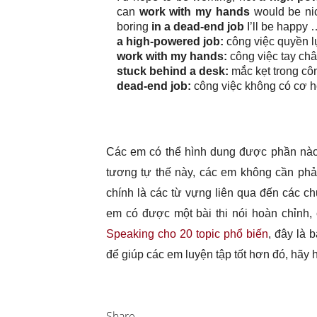
can
work with my hands
would be ni
boring
in a dead-end job
I’ll be happy 
a high-powered job:
công việc quyền l
work with my hands:
công việc tay ch
stuck behind a desk:
mắc kẹt trong cô
dead-end job:
công việc không có cơ hộ
Các em có thể hình dung được phần nào 
tương tự thế này, các em không cần phải
chính là các từ vựng liên qua đến các ch
em có được một bài thi nói hoàn chỉnh,
Speaking cho 20 topic phổ biến
, đây là 
để giúp các em luyện tập tốt hơn đó, hãy 
Share