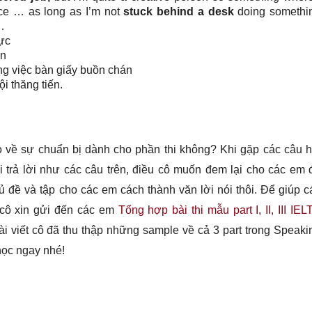
ce … as long as I’m not
stuck behind a desk
doing somethi
…
ực
ân
ng việc bàn giấy buồn chán
i thăng tiến.
về sự chuẩn bị dành cho phần thi không? Khi gặp các câu h
 trả lời như các câu trên, điều cô muốn đem lại cho các em 
ủ đề và tập cho các em cách thành văn lời nói thôi. Để giúp c
 cô xin gửi đến các em
Tổng hợp bài thi mẫu part I, II, III IEL
bài viết cô đã thu thập những sample về cả 3 part trong Speaki
học ngay nhé!