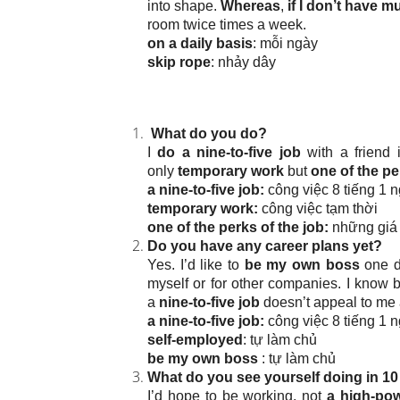
into shape.
Whereas
,
if I don’t have m
room twice times a week.
on a daily basis
: mỗi ngày
skip rope
: nhảy dây
What do you do?
I
do a nine-to-five job
with a friend i
only
temporary work
but
one of the pe
a nine-to-five job:
công việc 8 tiếng 1 
temporary work:
công việc tạm thời
one of the perks of the job:
những giá 
Do you have any career plans yet?
Yes. I’d like to
be my own boss
one da
myself or for other companies. I know
a
nine-to-five job
doesn’t appeal to me 
a nine-to-five job:
công việc 8 tiếng 1 
self-employed
: tự làm chủ
be my own boss
: tự làm chủ
What do you see yourself doing in 10
I’d hope to be working, not
a high-po