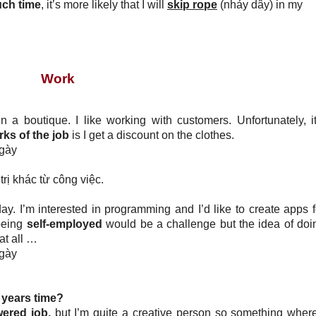
uch time
, it’s more likely that I will
skip rope
(nhảy dây) in my
Work
n a boutique. I like working with customers. Unfortunately, it
rks of the job
is I get a discount on the clothes.
ngày
trị khác từ công việc.
y. I’m interested in programming and I’d like to create apps f
 being
self-employed
would be a challenge but the idea of doi
at all …
ngày
 years time?
wered job,
but I’m quite a creative person so something where