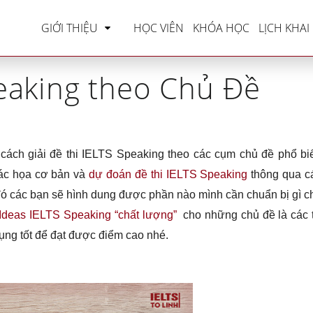
ome
»
IELTS Speaking
»
Giải đề Speaking theo Chủ
GIỚI THIỆU
HỌC VIÊN
KHÓA HỌC
LỊCH KHAI
eaking theo Chủ Đề
 cách giải đề thi IELTS Speaking theo các cụm chủ đề phổ bi
hác họa cơ bản và
dự đoán đề thi IELTS Speaking
thông qua c
 đó các bạn sẽ hình dung được phần nào mình cần chuẩn bị gì c
Ideas IELTS Speaking “chất lượng”
cho những chủ đề là các 
ụng tốt để đạt được điểm cao nhé.