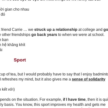
hời gian cho nhau
 đó
t friend Carrie … we
struck up a relationship
at college and
go
other friendships
go back years
to when we were at school.
m bạn
n hệ khăng khít
ài
Sport
cup of tea, but I would probably have to say that I enjoy badmint
 refreshes my mind, but it also gives me a
sense of solidarity
 kết với)
depends on the situation. For example,
if I have time
, then it is qu
ily basis. You know, this sport improves my health and gets me