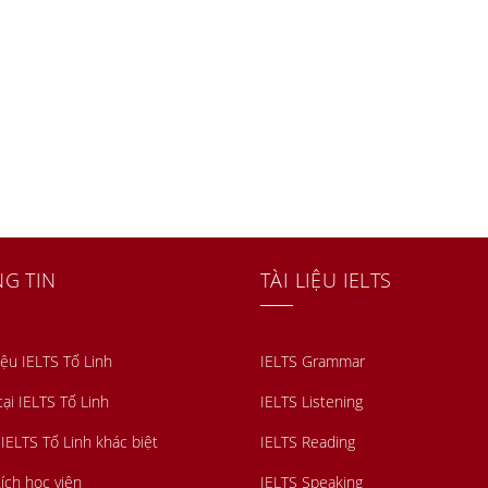
G TIN
TÀI LIỆU IELTS
iệu IELTS Tố Linh
IELTS Grammar
tại IELTS Tố Linh
IELTS Listening
 IELTS Tố Linh khác biệt
IELTS Reading
ích học viên
IELTS Speaking