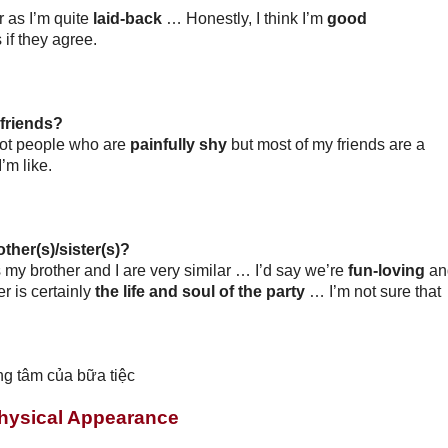
 as I’m quite
laid-back
… Honestly, I think I’m
good
if they agree.
 friends?
ot people who are
painfully shy
but most of my friends are a
’m like.
other(s)/sister(s)?
s my brother and I are very similar … I’d say we’re
fun-loving
an
 is certainly
the life and soul of the party
… I’m not sure that
ung tâm của bữa tiệc
hysical Appearance