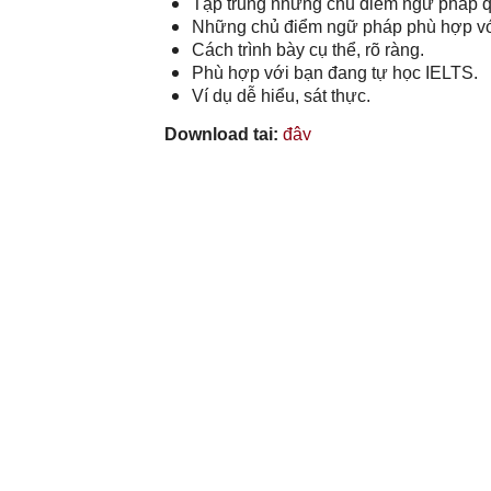
Tập trung những chủ điểm ngữ pháp q
Những chủ điểm ngữ pháp phù hợp với
Cách trình bày cụ thể, rõ ràng.
Phù hợp với bạn đang tự học IELTS.
Ví dụ dễ hiểu, sát thực.
Download tại:
đây
Đối với những bạn đã vững về Grammar và 
cô Linh đã có đây
17 cấu trúc chuyên ghi
trình Writing nói riêng và cả 4 kỹ năng n
Share
TAGS:
Sách IELTS Grammar