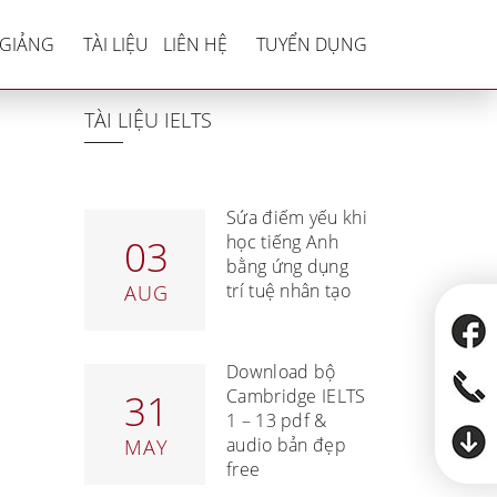
 đến Z
 GIẢNG
TÀI LIỆU
LIÊN HỆ
TUYỂN DỤNG
TÀI LIỆU IELTS
Sửa điểm yếu khi
học tiếng Anh
03
bằng ứng dụng
trí tuệ nhân tạo
AUG
Download bộ
Cambridge IELTS
31
1 – 13 pdf &
audio bản đẹp
MAY
free