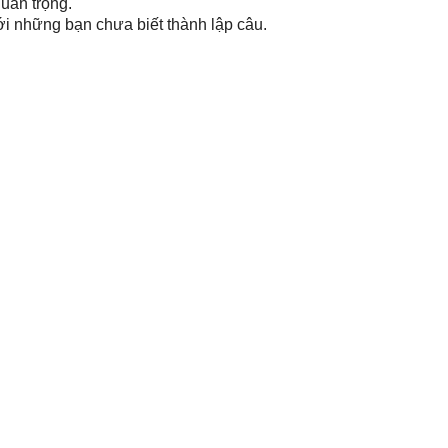
uan trọng.
 những bạn chưa biết thành lập câu.
đang tìm kiếm cấu trúc ngữ pháp “ăn” điểm bài viết dễ dàng t
 điểm IELTS
cho các bạn rồi đây. Cô hy vọng các bạn sẽ dần nâ
ói chung của bản thân lên một tầm cao mới nhé!