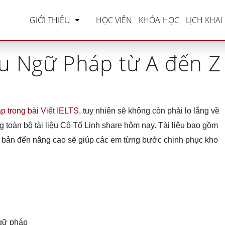
e
»
Tài liệu IELTS
»
Trọn bộ tài liệu Ngữ Pháp từ A
GIỚI THIỆU
HỌC VIÊN
KHÓA HỌC
LỊCH KHAI
iệu Ngữ Pháp từ A đến Z
áp trong bài Viết IELTS
, tuy nhiên sẽ không còn phải lo lắng về
toàn bộ tài liệu Cô Tố Linh share hôm nay. Tài liệu bao gồm
 bản đến nâng cao sẽ giúp các em từng bước chinh phục kho
ngữ pháp