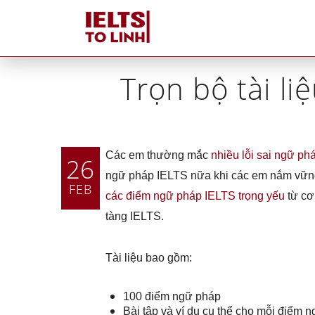
Hom
Trọn bộ tài l
Các em thường mắc
nhiều lỗi sai ngữ ph
26
ngữ pháp IELTS nữa khi các em nắm vững 
FEB
các điểm ngữ pháp IELTS trọng yếu
từ cơ
tàng IELTS.
Tài liệu bao gồm:
Tutors tại IELTS Tố Linh
Tại sao IELTS Tố Linh
100 điểm ngữ pháp
khác biệt
Bài tập và ví dụ cụ thể cho mỗi điểm 